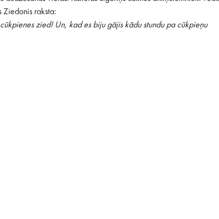
 Ziedonis raksta:
d cūkpienes zied! Un, kad es biju gājis kādu stundu pa cūkpieņu