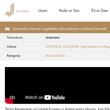
Uzzini
Redzi un Dari
Ēd un Dzer
Uzmanību! Atceries iegādāties iebraukšanas caurlaidi Jūrmalā!
Nosaukums
Antiņciems
Redzi un Dari
Maršruti un ekskursijas
Digitālās tūres
Noķer Ziedoni
Adrese
56.978410, 23.459549
, Lapmežciems un Rag
Antiņciems
Kategorija
Noķer Ziedoni
Starp Ķemeriem un Lapmežciemu ir Antiņciema pļavas, kas līdz