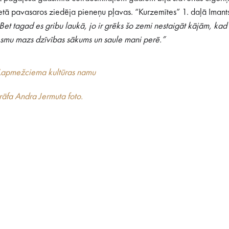
ietā pavasaros ziedēja pieneņu pļavas. “Kurzemītes” 1. daļā Imants
. Bet tagad es gribu laukā, jo ir grēks šo zemi nestaigāt kājām, ka
 esmu mazs dzīvības sākums un saule mani perē.”
apmežciema kultūras namu
āfa Andra Jermuta foto.