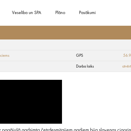
Veselība un SPA
Plāno
Pasākumi
aciems
GPS
56.
Darba laiks
atvēr
 pagājušā gadsimta četrdesmitajiem gadiem bija slavenas cigoriņu