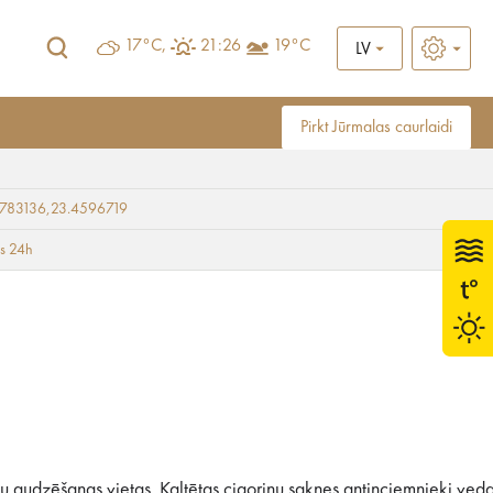
17°C,
21:26
19°C
LV
Pirkt Jūrmalas caurlaidi
9783136,23.4596719
ts 24h
 audzēšanas vietas. Kaltētas cigoriņu saknes antiņciemnieki ved