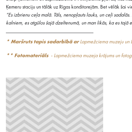
Ķemeru staciju un tālāk uz Rīgas konditorejām. Bet vēlāk šai v
“Es izbrienu ceļa malā. Tāls, nenopļauts lauks, un ceļi sadalās
kalniem, es atgūlos šajā dzeltenumā, un man likās, ka es tajā
_________________________________
* Maršruts tapis sadarbībā ar
Lapmežciema muzeju un L
** Fotomateriāls
- Lapmežciema muzeja krājums un fotogr