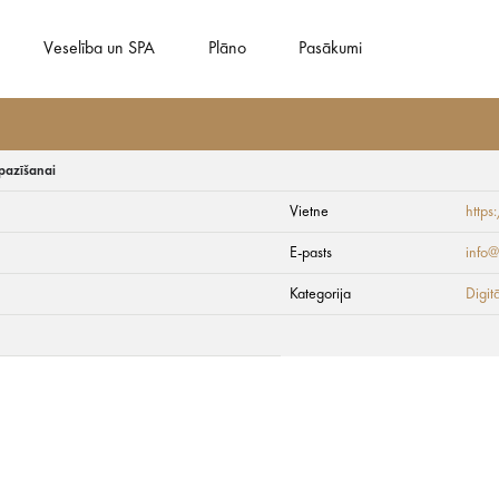
Veselība un SPA
Plāno
Pasākumi
iepazīšanai
Vietne
https
 – digitālais ceļvedi
E-pasts
info@
Kategorija
Digit