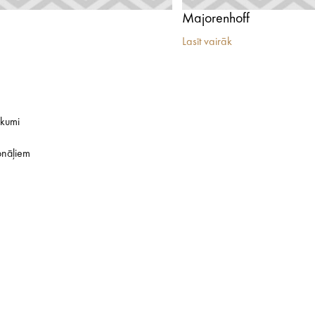
Majorenhoff
Lasīt vairāk
ikumi
onāļiem