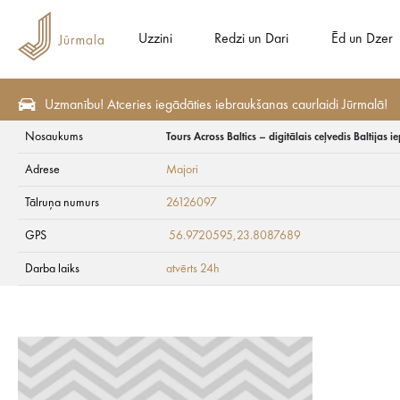
Uzzini
Redzi un Dari
Ēd un Dzer
Uzmanību! Atceries iegādāties iebraukšanas caurlaidi Jūrmalā!
Nosaukums
Tours Across Baltics – digitālais ceļvedis Baltijas 
Redzi un Dari
Maršruti un ekskursijas
Digitālās tūres
Tours Across Baltics
Adrese
Majori
Tours Across Baltics
Tālruņa numurs
26126097
GPS
56.9720595,23.8087689
Darba laiks
atvērts 24h