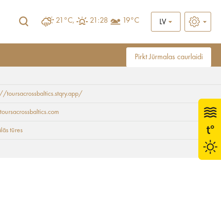
21°C,
21:28
19°C
LV
Pirkt Jūrmalas caurlaidi
://toursacrossbaltics.stqry.app/
s Baltijas iepazīšana
toursacrossbaltics.com
ālās tūres