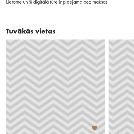
Lietotne un šī digitālā tūre ir pieejama bez maksas.
Tuvākās vietas