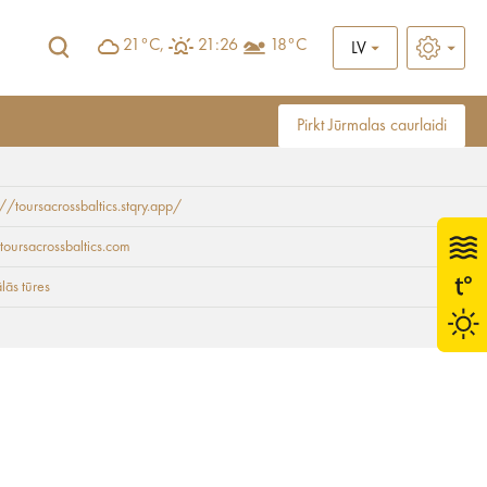
21°C,
21:26
18°C
LV
Pirkt Jūrmalas caurlaidi
://toursacrossbaltics.stqry.app/
s Baltijas iepazīšana
toursacrossbaltics.com
ālās tūres