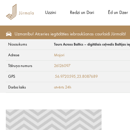
Uzzini
Redzi un Dari
Ēd un Dzer
Uzmanību! Atceries iegādāties iebraukšanas caurlaidi Jūrmalā!
Nosaukums
Tours Across Baltics – digitālais ceļvedis Baltijas 
Redzi un Dari
Maršruti un ekskursijas
Digitālās tūres
Tours Across Baltics
Adrese
Majori
Tours Across Baltics
Tālruņa numurs
26126097
GPS
56.9720595,23.8087689
Darba laiks
atvērts 24h