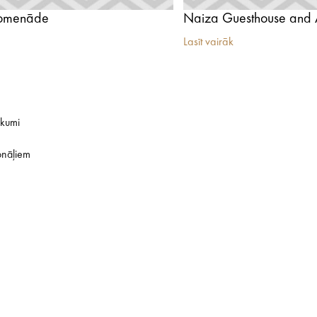
romenāde
Naiza Guesthouse and 
Lasīt vairāk
ikumi
onāļiem