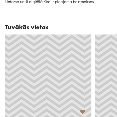
Lietotne un šī digitālā tūre ir pieejama bez maksas.
Tuvākās vietas