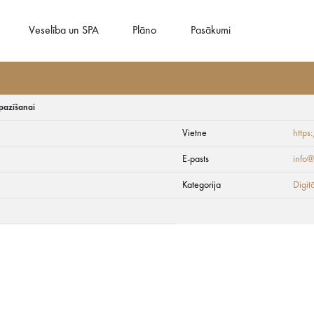
Veselība un SPA
Plāno
Pasākumi
iepazīšanai
Vietne
https
 – digitālais ceļvedi
E-pasts
info@
Kategorija
Digit