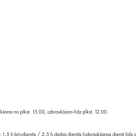
šana no plkst. 15.00, izbraukšana līdz plkst. 12.00.
1,5 h brīvdienās / 2,5 h darba dienās (izbraukšanas dienā līdz p