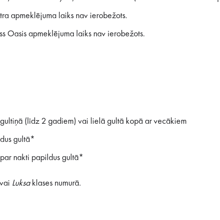
tra apmeklējuma laiks nav ierobežots.
s Oasis apmeklējuma laiks nav ierobežots.
gultiņā (līdz 2 gadiem) vai lielā gultā kopā ar vecākiem
ldus gultā*
ar nakti papildus gultā*
vai
Luksa
klases numurā.