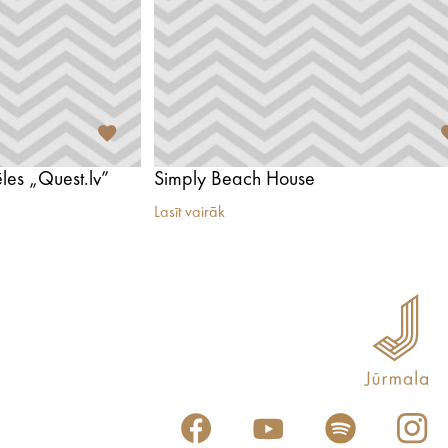
ēles „Quest.lv”
Simply Beach House
Lasīt vairāk