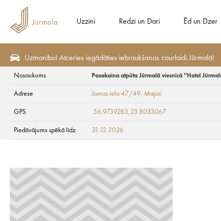
Uzzini
Redzi un Dari
Ēd un Dzer
Uzmanību! Atceries iegādāties iebraukšanas caurlaidi Jūrmalā!
Nosaukums
Pasakaina atpūta Jūrmalā viesnīcā ''Hotel Jūrmal
Sezonas piedāvājumi
Atpūtai
Adrese
Jomas iela 47/49
, Majori
Pasakaina atpūta J
GPS
56.9739283,23.8033067
Piedāvājums spēkā līdz
31.12.2026