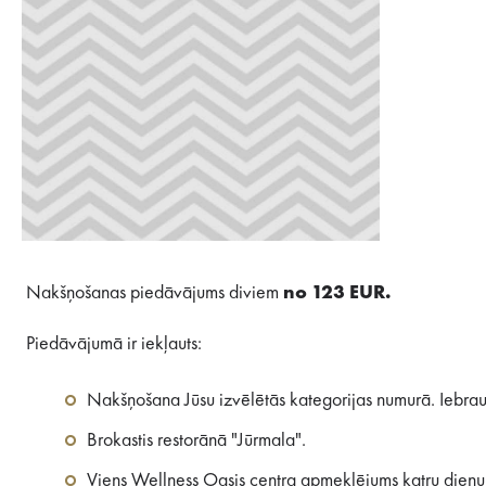
Nakšņošanas piedāvājums diviem
no 123 EUR.
Piedāvājumā ir iekļauts:
Nakšņošana Jūsu izvēlētās kategorijas numurā. Iebrauk
Brokastis restorānā "Jūrmala".
Viens Wellness Oasis centra apmeklējums katru dienu: 