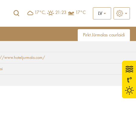
17°C,
21:23
17°C
LV
Pirkt Jūrmalas caurlaidi
s://www.hoteljurmala.com/
tel Jūrmala SPA''
ai