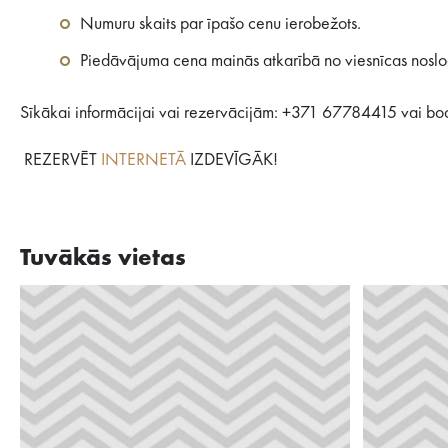
Numuru skaits par īpašo cenu ierobežots.
Piedāvājuma cena mainās atkarībā no viesnīcas nosl
Sīkākai informācijai vai rezervācijām: +371 67784415 vai b
REZERVĒT
INTERNETĀ
IZDEVĪGĀK!
Tuvākās vietas