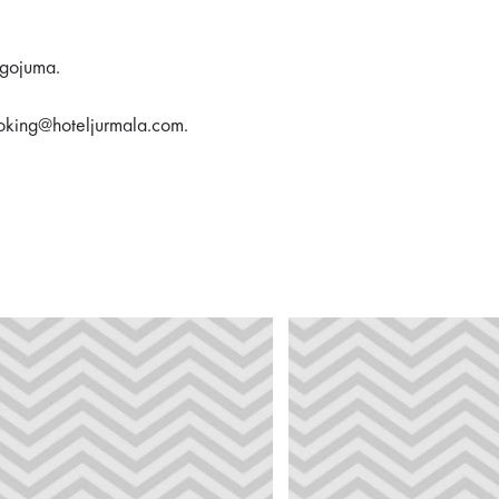
ogojuma.
ooking@hoteljurmala.com.