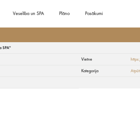
Veselība un SPA
Plāno
Pasākumi
a SPA''
Vietne
http
ūrmalā viesnīcā ''Ho
Kategorija
Atpūt