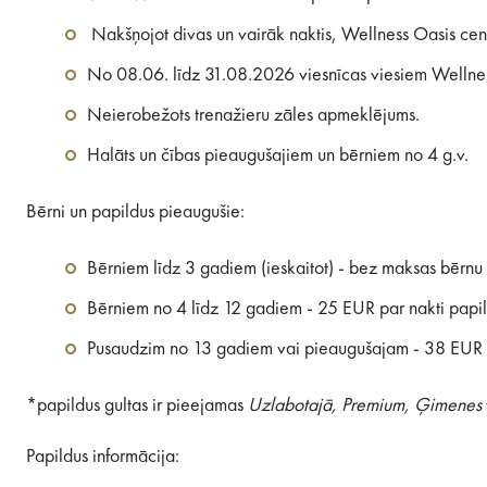
Nakšņojot divas un vairāk naktis, Wellness Oasis cen
No 08.06. līdz 31.08.2026 viesnīcas viesiem Wellnes
Neierobežots trenažieru zāles apmeklējums.
Halāts un čības pieaugušajiem un bērniem no 4 g.v.
Bērni un papildus pieaugušie:
Bērniem līdz 3 gadiem (ieskaitot) - bez maksas bērnu 
Bērniem no 4 līdz 12 gadiem - 25 EUR par nakti papi
Pusaudzim no 13 gadiem vai pieaugušajam - 38 EUR p
*papildus gultas ir pieejamas
Uzlabotajā, Premium, Ģimenes
Papildus informācija: