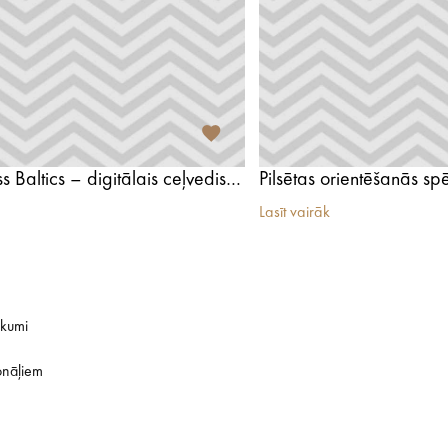
Tours Across Baltics – digitālais ceļvedis Baltijas iepazīšanai
Pilsētas orientēšanās sp
Lasīt vairāk
ikumi
onāļiem