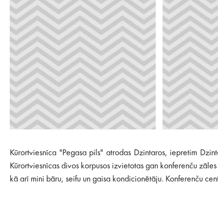
Kūrortviesnīca "Pegasa pils" atrodas Dzintaros, iepretim Dzin
Kūrortviesnīcas divos korpusos izvietotas gan konferenču zāles 
kā arī mini bāru, seifu un gaisa kondicionētāju. Konferenču cen