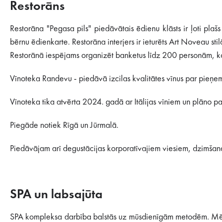
Restorāns
Restorāna "Pegasa pils" piedāvātais ēdienu klāsts ir ļoti plaš
bērnu ēdienkarte. Restorāna interjers ir ieturēts Art Noveau sti
Restorānā iespējams organizēt banketus līdz 200 personām, k
Vīnoteka Randevu - piedāvā izcilas kvalitātes vīnus par pie
Vīnoteka tika atvērta 2024. gadā ar Itālijas vīniem un plāno papl
Piegāde notiek Rīgā un Jūrmalā.
Piedāvājam arī degustācijas korporatīvajiem viesiem, dzimšan
SPA un labsajūta
SPA kompleksa darbība balstās uz mūsdienīgām metodēm. Mēs iz