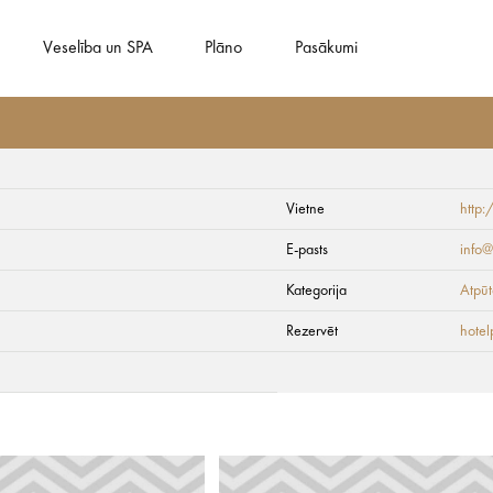
Veselība un SPA
Plāno
Pasākumi
Vietne
http:
ils
E-pasts
info@
Kategorija
Atpūt
Rezervēt
hotel