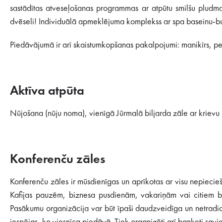
sastādītas atveseļošanas programmas ar atpūtu smilšu pludmal
dvēseli! Individuālā apmeklējuma komplekss ar spa baseinu-bur
Piedāvājumā ir arī skaistumkopšanas pakalpojumi: manikīrs, pe
Aktīva atpūta
Nūjošana (nūju noma), vienīgā Jūrmalā biljarda zāle ar krievu
Konferenču zāles
Konferenču zāles ir mūsdienīgas un aprīkotas ar visu nepieci
Kafijas pauzēm, biznesa pusdienām, vakariņām vai citiem ban
Pasākumu organizācija var būt īpaši daudzveidīga un netradicio