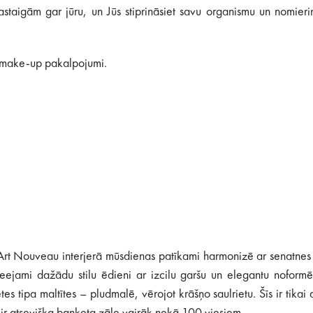
staigām gar jūru, un Jūs stiprināsiet savu organismu un nomieri
n make-up pakalpojumi.
Art Nouveau interjerā mūsdienas patīkami harmonizē ar senatnes
eejami dažādu stilu ēdieni ar izcilu garšu un elegantu noformē
 tipa maltītes – pludmalē, vērojot krāšņo saulrietu. Šīs ir tikai