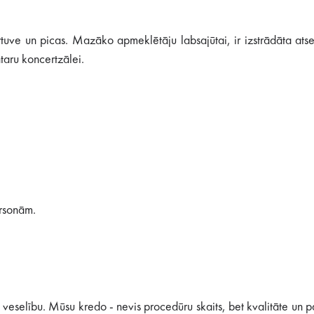
irtuve un picas. Mazāko apmeklētāju labsajūtai, ir izstrādāta ats
ntaru koncertzālei.
ersonām.
selību. Mūsu kredo - nevis procedūru skaits, bet kvalitāte un p