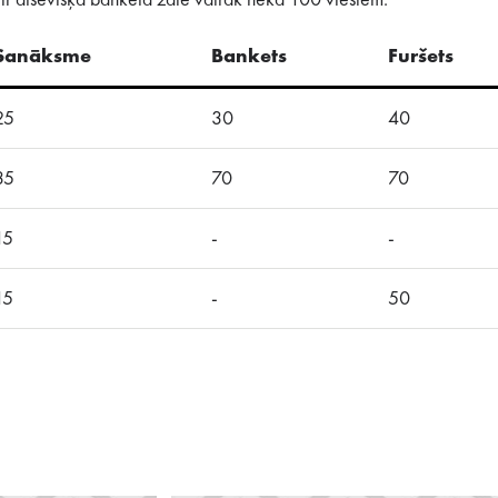
ir atsevišķa banketa zāle vairāk nekā 100 viesiem.
Sanāksme
Bankets
Furšets
25
30
40
35
70
70
15
-
-
15
-
50