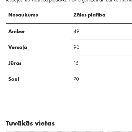
iespējas, ko viesnīca piedāvā. Tiek organizēti arī banketi sa
Nosaukums
Zāles platība
Amber
49
Versaļa
90
Jūras
15
Soul
70
Tuvākās vietas