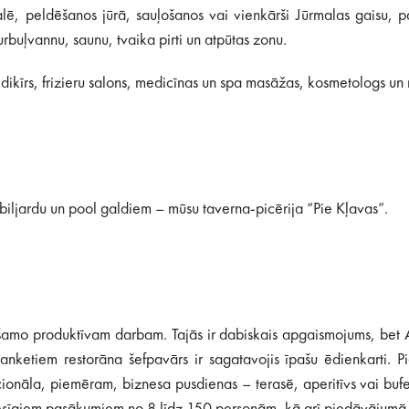
ē, peldēšanos jūrā, sauļošanos vai vienkārši Jūrmalas gaisu, pa
buļvannu, saunu, tvaika pirti un atpūtas zonu.
dikīrs, frizieru salons, medicīnas un spa masāžas, kosmetologs u
 biljardu un pool galdiem – mūsu taverna-picērija “Pie Kļavas”.
ešamo produktīvam darbam. Tajās ir dabiskais apgaismojums, bet 
ketiem restorāna šefpavārs ir sagatavojis īpašu ēdienkarti. Pi
nāla, piemēram, biznesa pusdienas – terasē, aperitīvs vai bufetes