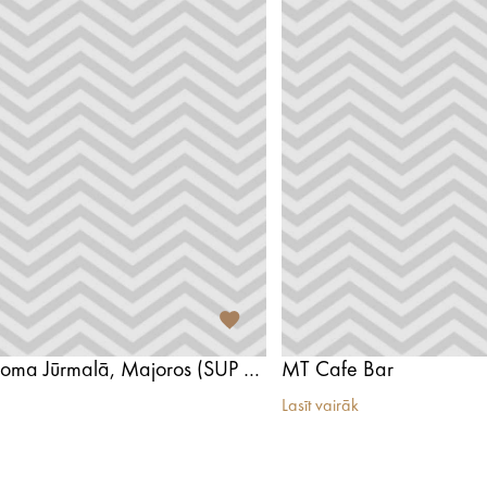
SUP dēļu noma Jūrmalā, Majoros (SUP Brothers)
MT Cafe Bar
Lasīt vairāk