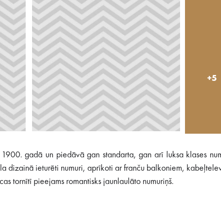
+5
lta 1900. gadā un piedāvā gan standarta, gan arī luksa klases nu
a dizainā ieturēti numuri, aprīkoti ar franču balkoniem, kabeļtelev
as tornītī pieejams romantisks jaunlaulāto numuriņš.