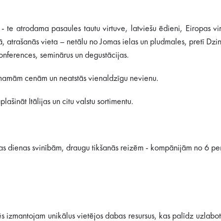
s - te atrodama pasaules tautu virtuve, latviešu ēdieni, Eiropas v
lā, atrašanās vieta – netālu no Jomas ielas un pludmales, pretī Dzi
onferences, seminārus un degustācijas.
ņemamām cenām un neatstās vienaldzīgu nevienu.
ašināt Itālijas un citu valstu sortimentu.
as dienas svinībām, draugu tikšanās reizēm - kompānijām no 6 p
mantojam unikālus vietējos dabas resursus, kas palīdz uzlabot ve