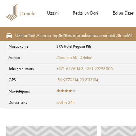
Uzzini
Redzi un Dari
Ēd un Dzer
Uzmanību! Atceries iegādāties iebraukšanas caurlaidi Jūrmalā!
Nosaukums
SPA Hotel Pegasa Pils
Sezonas piedāvājumi
Atpūtai
Adrese
Jūras iela 60
, Dzintari
SPA Hotel Pegasa P
Tālruņa numurs
+371 67761149, +371 29298305
GPS
56.9770314,23.8113194
Novērtējums
Darba laiks
atvērts 24h