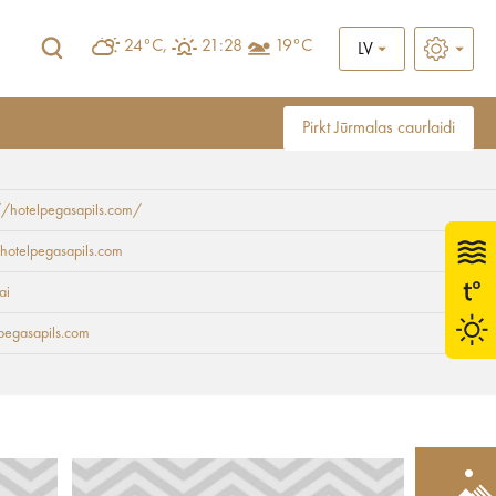
24°C,
21:28
19°C
LV
Pirkt Jūrmalas caurlaidi
//hotelpegasapils.com/
hotelpegasapils.com
ai
pegasapils.com