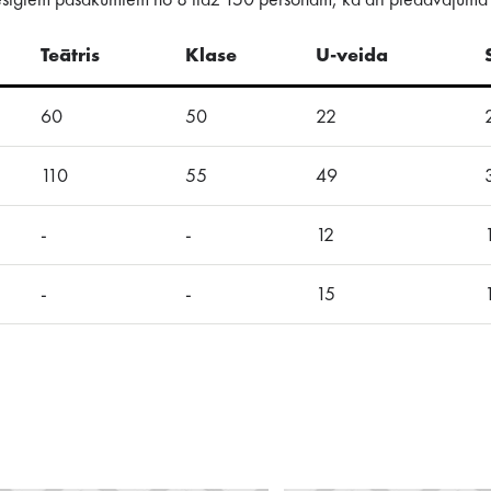
viesīgiem pasākumiem no 8 līdz 150 personām, kā arī piedāvājumā 
Teātris
Klase
U-veida
60
50
22
110
55
49
-
-
12
-
-
15