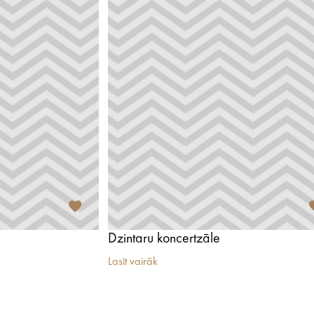
Dzintaru koncertzāle
Lasīt vairāk