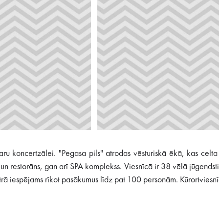
taru koncertzālei. "Pegasa pils" atrodas vēsturiskā ēkā, kas ce
un restorāns, gan arī SPA komplekss. Viesnīcā ir 38 vēlā jūgendstil
trā iespējams rīkot pasākumus līdz pat 100 personām. Kūrortviesnīc