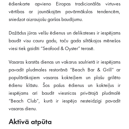
ēdienkarte apvieno Eiropas tradicionālās virtuves
vērtības ar jaunākajām pavārmākslas tendencēm,
sniedzot aizraujošu garšas baudījumu.
Dažādus jūras velšu ēdienus un delikateses ir iespējams
baudīt visu cauru gadu, taču gada siltākajos mēnešos
viesi tiek gaidīti “Seafood & Oyster” terasē.
Vasaras karstās dienas un vakarus saulrietā ir iespējams
pavadīt pludmales restorānā “Beach Bar & Grill” ar
populārākajiem vasaras kokteiļiem un plašu grilēto
ēdienu klāstu. Šos pašus ēdienus un kokteiļus ir
iespējams arī baudīt viesnīcas privātajā pludmalē
“Beach Club”, kurā ir iespēja nesteidzīgi pavadīt
vasaras dienu.
Aktīvā atpūta