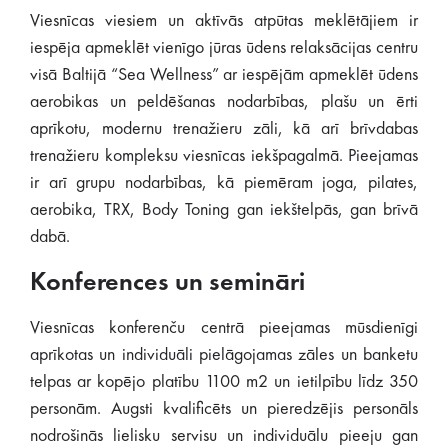
Viesnīcas viesiem un aktīvās atpūtas meklētājiem ir
iespēja apmeklēt vienīgo jūras ūdens relaksācijas centru
visā Baltijā “Sea Wellness” ar iespējām apmeklēt ūdens
aerobikas un peldēšanas nodarbības, plašu un ērti
aprīkotu, modernu trenažieru zāli, kā arī brīvdabas
trenažieru kompleksu viesnīcas iekšpagalmā. Pieejamas
ir arī grupu nodarbības, kā piemēram joga, pilates,
aerobika, TRX, Body Toning gan iekštelpās, gan brīvā
dabā.
Konferences un semināri
Viesnīcas konferenču centrā pieejamas mūsdienīgi
aprīkotas un individuāli pielāgojamas zāles un banketu
telpas ar kopējo platību 1100 m2 un ietilpību līdz 350
personām. Augsti kvalificēts un pieredzējis personāls
nodrošinās lielisku servisu un individuālu pieeju gan