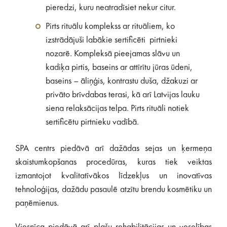
pieredzi, kuru neatradīsiet nekur citur.
Pirts rituālu komplekss ar rituāliem, ko
izstrādājuši labākie sertificēti pirtnieki
nozarē. Kompleksā pieejamas slāvu un
kadiķa pirtis, baseins ar attīrītu jūras ūdeni,
baseins – āliņģis, kontrastu duša, džakuzi ar
privāto brīvdabas terasi, kā arī Latvijas lauku
siena relaksācijas telpa. Pirts rituāli notiek
sertificētu pirtnieku vadībā.
SPA centrs piedāvā arī dažādas sejas un ķermeņa
skaistumkopšanas procedūras, kuras tiek veiktas
izmantojot kvalitatīvākos līdzekļus un inovatīvas
tehnoloģijas, dažādu pasaulē atzītu brendu kosmētiku un
paņēmienus.