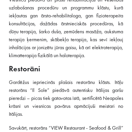
Viesnīca piedāvā arī plašu rehabilitācijas un veselības
uzlabošanas procedūru un programmu klāstu, kurā
iekļautas gan ārsta-rehabilitaloga, gan fizioterapeita
konsultācijas, dažādas ārstnieciskās procedūras, kā
dūņu terapija, šarko duša, zemūdens masāža, aukstuma
terapija ķermenim, skābekļa terapija, kas sevī iekļauj
inhalācijas ar jonizētu jūras gaisu, kā arī elektroterapija,
klimatterapija fizikālā un haloterapija.
Restorāni
Gardēžus iepriecinās plašais restorānu klāsts. Itāļu
restorāns “Il Sole” piedāvā autentisku Itālijas garšu
pieredzi – picas tiek gatavotas īstā, sertificētā Neapoles
krāsnī un viesnīcas pavārus apmācījuši meistari no
Itālijas.
Savukārt, restorāns “VIEW Restaurant - Seafood & Grill”