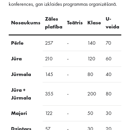
konferences, gan izklaides programmas organizēšanā.
Zāles
U-
Nosaukums
Teātris
Klase
S
platība
veida
Pērle
257
-
140
70
-
Jūra
210
-
120
60
-
Jūrmala
145
-
80
40
-
Jūra +
355
-
200
80
-
Jūrmala
Majori
122
-
50
30
-
Dzintars
57
-
30
20
-