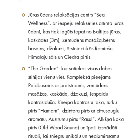
Jūras ūdens relaksācijas centrs “Sea
Wellness”, ar iespēju relaksēties attīrītā jūras
ūdenī, kas tiek iegūts tepat no Baltijas jūras,
kaskādes (3m), zemūdens masāža,bērnu
baseins, džakuzi, ārstnieciskās Romiešu,
Himalaju sāls un Ciedra pirtis.
“The Garden”, kur satiekas visas dabas
stihijas vienu viet. Kompleksā pieejams
Peldbaseins ar pretstraumi, zemūdens
masāžas, kaskāde, džakuzi, iespaidu
kontrastduša, Kneipa kontrastu taka, turku
pirts “Hamam”, dzintara pirts ar citrusaugļu
aromātu, Austrumu pirts “Rasul”, Alkšņa koka
pirts (Old Wood Sauna) un īpaši izstrādāti
rituāli, lai sniegtu unikālu un neaizmirstamu