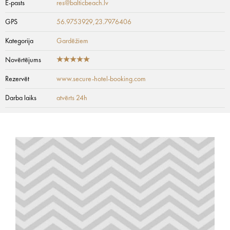
E-pasts
res@balticbeach.lv
GPS
56.9753929,23.7976406
Kategorija
Gardēžiem
Novērtējums
Rezervēt
www.secure-hotel-booking.com
Darba laiks
atvērts 24h