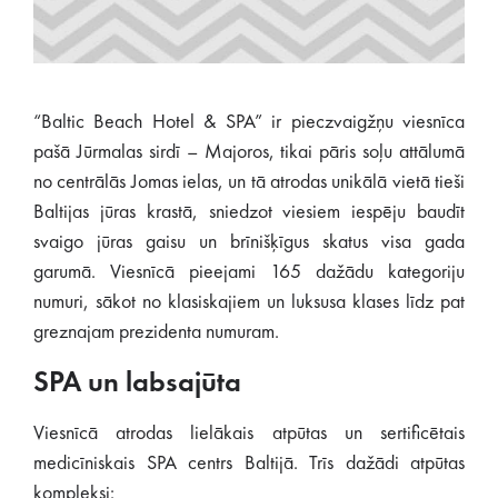
“Baltic Beach Hotel & SPA” ir pieczvaigžņu viesnīca
pašā Jūrmalas sirdī – Majoros, tikai pāris soļu attālumā
no centrālās Jomas ielas, un tā atrodas unikālā vietā tieši
Baltijas jūras krastā, sniedzot viesiem iespēju baudīt
svaigo jūras gaisu un brīnišķīgus skatus visa gada
garumā. Viesnīcā pieejami 165 dažādu kategoriju
numuri, sākot no klasiskajiem un luksusa klases līdz pat
greznajam prezidenta numuram.
SPA un labsajūta
Viesnīcā atrodas lielākais atpūtas un sertificētais
medicīniskais SPA centrs Baltijā. Trīs dažādi atpūtas
kompleksi: