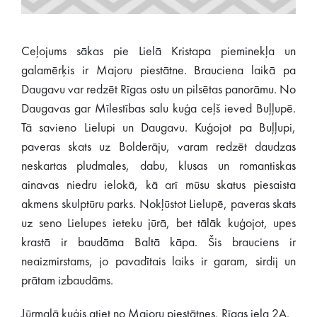
Ceļojums sākas pie Lielā Kristapa pieminekļa un
galamērķis ir Majoru piestātne. Brauciena laikā pa
Daugavu var redzēt Rīgas ostu un pilsētas panorāmu. No
Daugavas gar Mīlestības salu kuģa ceļš ieved Buļļupē.
Tā savieno Lielupi un Daugavu. Kuģojot pa Buļļupi,
paveras skats uz Bolderāju, varam redzēt daudzas
neskartas pludmales, dabu, klusas un romantiskas
ainavas niedru ielokā, kā arī mūsu skatus piesaista
akmens skulptūru parks. Nokļūstot Lielupē, paveras skats
uz seno Lielupes ieteku jūrā, bet tālāk kuģojot, upes
krastā ir baudāma Baltā kāpa. Šis brauciens ir
neaizmirstams, jo pavadītais laiks ir garam, sirdij un
prātam izbaudāms.
Jūrmalā kuģis atiet no Majoru piestātnes, Rīgas iela 2A.