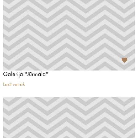
Galerija ''Jūrmala''
Lasīt vairāk