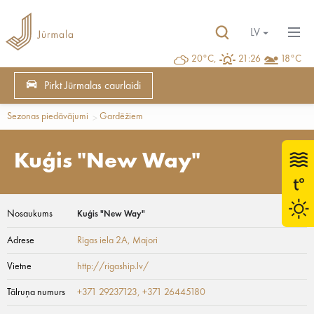
LV
20°C,
21:26
18°C
Pirkt Jūrmalas caurlaidi
Sezonas piedāvājumi
Gardēžiem
Kuģis "New Way"
Nosaukums
Kuģis "New Way"
Adrese
Rīgas iela 2A
, Majori
Vietne
http://rigaship.lv/
Tālruņa numurs
+371 29237123, +371 26445180