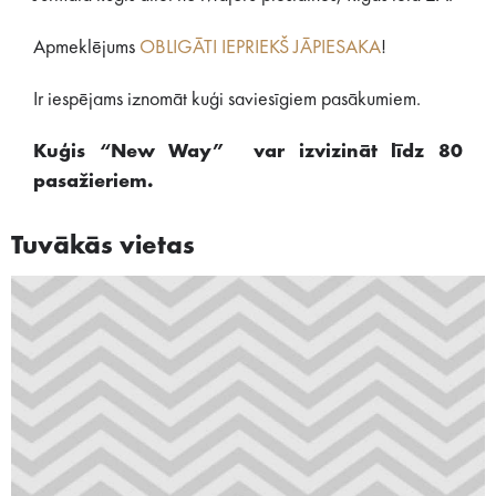
Apmeklējums
OBLIGĀTI IEPRIEKŠ JĀPIESAKA
!
Ir iespējams iznomāt kuģi saviesīgiem pasākumiem.
Kuģis “New Way” var izvizināt līdz 80
pasažieriem.
Tuvākās vietas