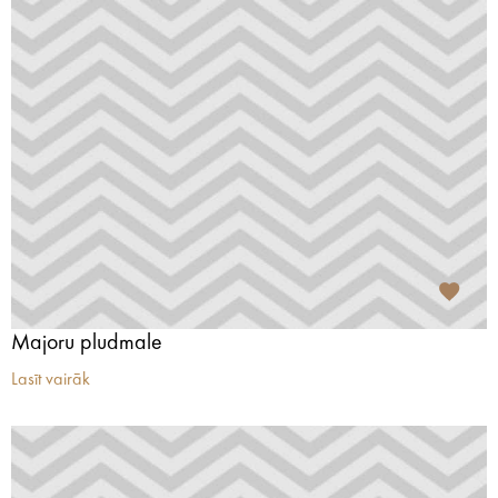
Majoru pludmale
Lasīt vairāk