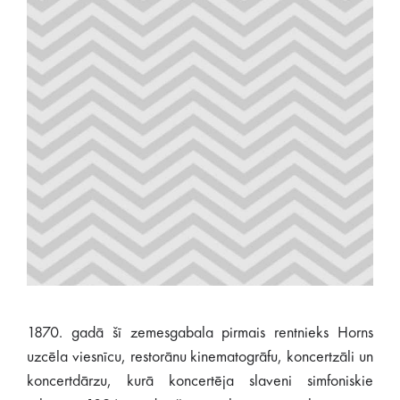
1870. gadā šī zemesgabala pirmais rentnieks Horns
uzcēla viesnīcu, restorānu kinematogrāfu, koncertzāli un
koncertdārzu, kurā koncertēja slaveni simfoniskie