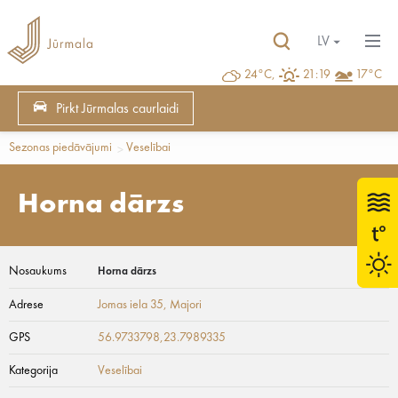
LV
24°C,
21:19
17°C
Pirkt Jūrmalas caurlaidi
Sezonas piedāvājumi
Veselībai
Horna dārzs
Nosaukums
Horna dārzs
Adrese
Jomas iela 35
, Majori
GPS
56.9733798,23.7989335
Kategorija
Veselībai