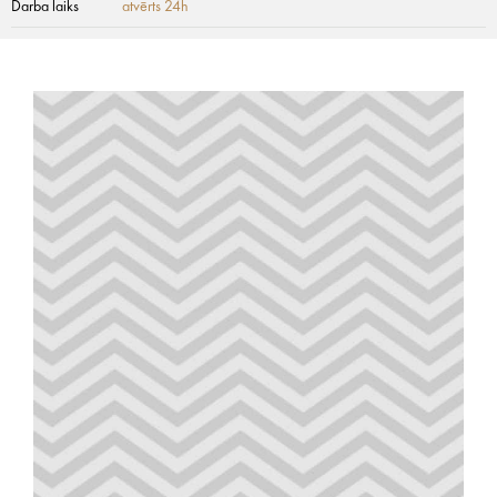
Darba laiks
atvērts 24h