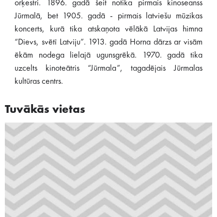
orķestri. 1896. gadā šeit notika pirmais kinoseanss
Jūrmalā, bet 1905. gadā - pirmais latviešu mūzikas
koncerts, kurā tika atskaņota vēlākā Latvijas himna
“Dievs, svētī Latviju”. 1913. gadā Horna dārzs ar visām
ēkām nodega lielajā ugunsgrēkā. 1970. gadā tika
uzcelts kinoteātris “Jūrmala”, tagadējais Jūrmalas
kultūras centrs.
Tuvākās vietas