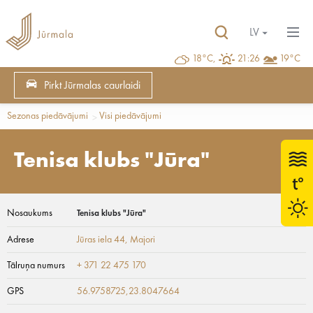
LV
18°C,
21:26
19°C
Pirkt Jūrmalas caurlaidi
Sezonas piedāvājumi
Visi piedāvājumi
Tenisa klubs "Jūra"
Nosaukums
Tenisa klubs "Jūra"
Adrese
Jūras iela 44
, Majori
Tālruņa numurs
+ 371 22 475 170
GPS
56.9758725,23.8047664