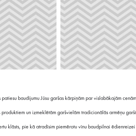
gs patiesu baudījumu Jūsu garšas kārpiņām par vislabākajām cenām
ātes produktiem un izmeklētām garšvielām tradicionālās armēņu garš
rtu klāsts, pie kā atradīsim piemērotu vīnu baudpilnai ēdienreize