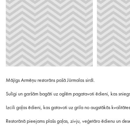
Mājīgs Armēņu restorāns pašā Jūrmalas sirdī.
Sulīgi un garšām bagāti uz oglēm pagatavoti ēdieni, kas snie
Izcili gaļas ēdieni, kas gatavoti uz grila no augstākās kvalit
Restorānā pieejams plašs gaļas, zivju, veģetāro ēdienu un dese