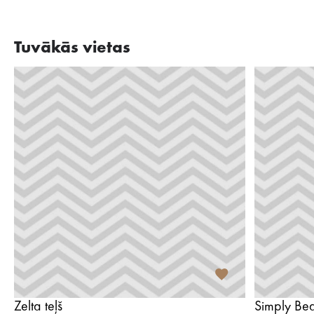
Tuvākās vietas
Zelta teļš
Simply Be