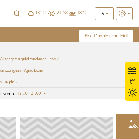
18°C,
21:23
18°C
LV
Pirkt Jūrmalas caurlaidi
s://zangezur.quicktouchmenu.com/
orans.zangezur@gmail.com
i un pirtis
n atvērts
12:00 - 21:00