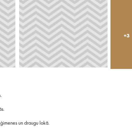
+3
.
ās.
i ģimenes un draugu lokā.