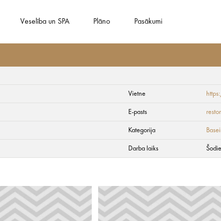
Veselība un SPA
Plāno
Pasākumi
Vietne
http
E-pasts
rest
Kategorija
Basein
Darba laiks
Šodie