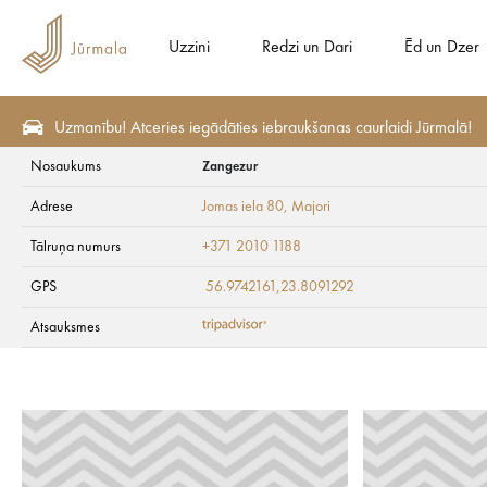
Uzzini
Redzi un Dari
Ēd un Dzer
Uzmanību! Atceries iegādāties iebraukšanas caurlaidi Jūrmalā!
Nosaukums
Zangezur
Veselība un SPA
Baseini un pirtis
Adrese
Jomas iela 80
, Majori
Zangezur
Tālruņa numurs
+371 2010 1188
GPS
56.9742161,23.8091292
Atsauksmes