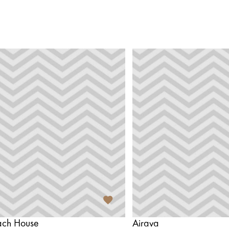
ach House
Airava