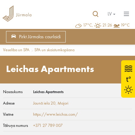
LV
17°C,
21:26
19°C
Pirkt Jūrmalas caurlaidi
Veselība un SPA
SPA un skaistumkopšana
Leichas Apartments
Nosaukums
Leichas Apartments
Adrese
Jaunā iela 20
, Majori
Vietne
https://www.leichas.com/
Tālruņa numurs
+371 27 789 007