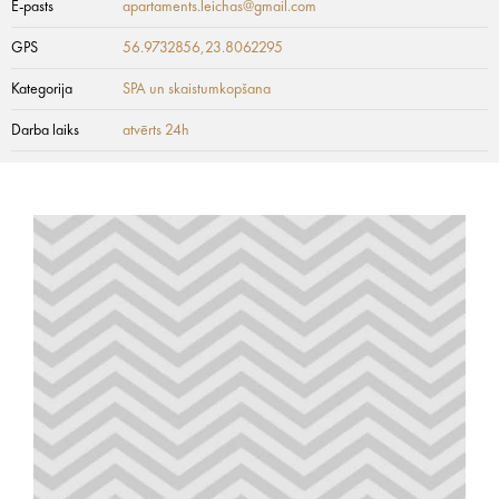
E-pasts
apartaments.leichas@gmail.com
GPS
56.9732856,23.8062295
Kategorija
SPA un skaistumkopšana
Darba laiks
atvērts 24h