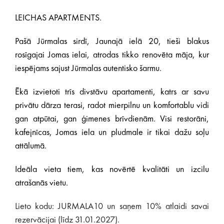
LEICHAS APARTMENTS.
Pašā Jūrmalas sirdī, Jaunajā ielā 20, tieši blakus
rosīgajai Jomas ielai, atrodas tikko renovēta māja, kur
iespējams sajust Jūrmalas autentisko šarmu.
Ēkā izvietoti trīs divstāvu apartamenti, katrs ar savu
privātu dārza terasi, radot mierpilnu un komfortablu vidi
gan atpūtai, gan ģimenes brīvdienām. Visi restorāni,
kafejnīcas, Jomas iela un pludmale ir tikai dažu soļu
attālumā.
Ideāla vieta tiem, kas novērtē kvalitāti un izcilu
atrašanās vietu.
Lieto kodu: JURMALA10 un saņem 10% atlaidi savai
rezervācijai (līdz 31.01.2027).