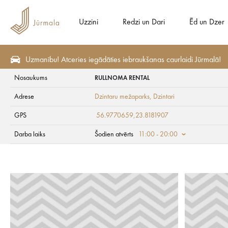
Uzzini
Redzi un Dari
Ēd un Dzer
Uzmanību! Atceries iegādāties iebraukšanas caurlaidi Jūrmalā!
Nosaukums
RULLNOMA RENTAL
Veselība un SPA
SPA un skaistumkopšana
Adrese
Dzintaru mežaparks
, Dzintari
RULLNOMA RENTA
GPS
56.9770659,23.8181907
Darba laiks
Šodien atvērts
11:00 - 20:00