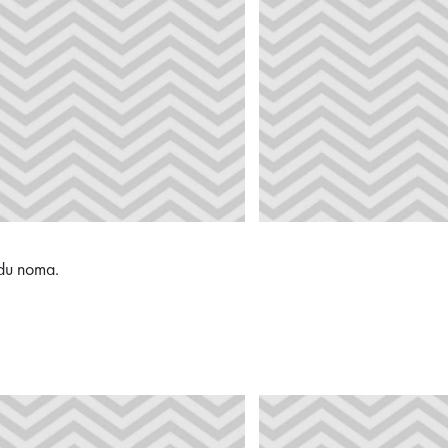
pēdu noma.