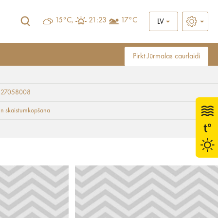
15°C,
21:23
17°C
LV
Pirkt Jūrmalas caurlaidi
 27058008
un skaistumkopšana