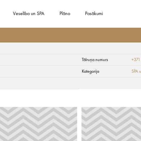
Veselība un SPA
Plāno
Pasākumi
Tālruņa numurs
+371
L
Kategorija
SPA 