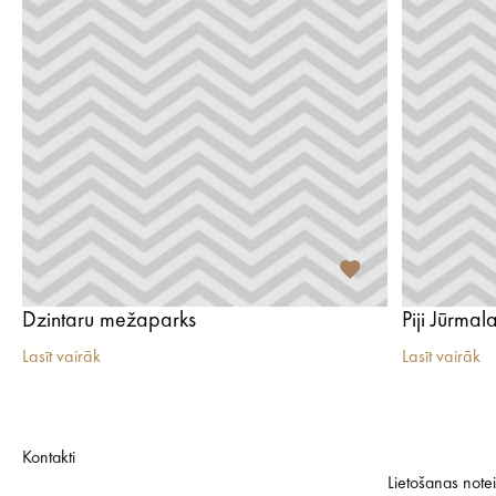
Dzintaru mežaparks
Piji Jūrmal
Lasīt vairāk
Lasīt vairāk
Kontakti
Lietošanas note