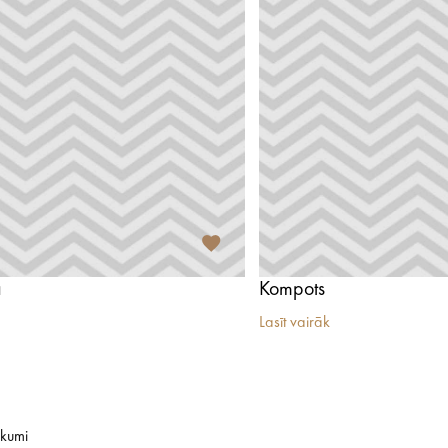
a
Kompots
Lasīt vairāk
ikumi