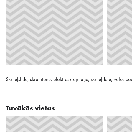
Skrituļslidu, skrējriteņu, elektroskrējriteņu, skrituļdēļu, velosi
Tuvākās vietas