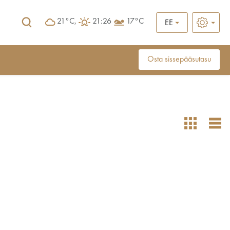
21°C,
21:26
17°C
EE
Osta sissepääsutasu