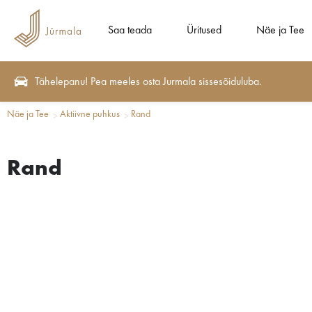
Saa teada
Üritused
Näe ja Tee
Tähelepanu! Pea meeles osta Jurmala sissesõiduluba.
Näe ja Tee
Aktiivne puhkus
Rand
Rand