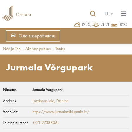
EE
12°C,
21:21
18°C
Osta sissepääsutasu
Näe ja Tee
Aktiivne puhkus
Teniss
Jurmala Võrgupark
Nimetus
Jurmala Võrgupark
Aadress
Lazdonas iela
, Dzintari
Veebileht
https://www.jurmalastikluparks.lv/
Telefoninumber
+371 27088061