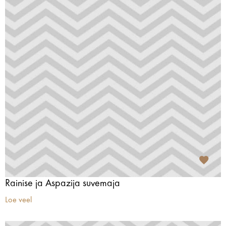
Rainise ja Aspazija suvemaja
Loe veel