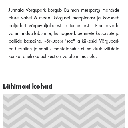
Jurmala Võrgupark kõrgub Dzintari metspargi mändide
okste vahel 6 meetri kõrgusel maapinnast ja koosneb
paljudest võrguväljakutest ja tunnelitest. Puu latvade
vahel leidub labürinte, liumägesid, pehmete kuubikute ja
pallide basseine, võrkudest "soo" ja kiikesid. Võrgupark
on turvaline ja sobilik meelelahutus nii seiklushuvilistele
kui ka rahulikku puhkust otsivatele inimestele.
Lähimad kohad