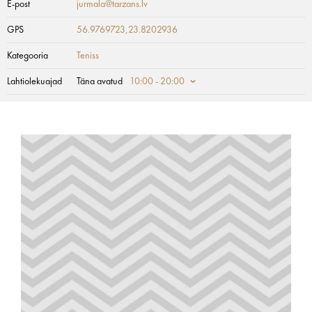
E-post
jurmala@tarzans.lv
GPS
56.9769723,23.8202936
Kategooria
Teniss
Lahtiolekuajad
Täna avatud
10:00 - 20:00