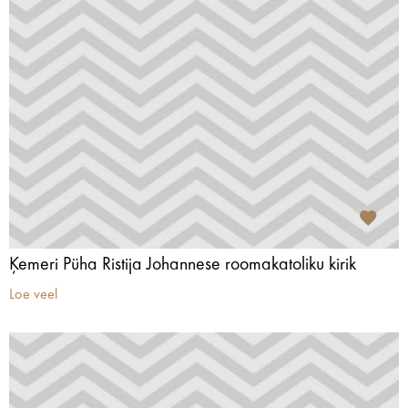
Ķemeri Püha Ristija Johannese roomakatoliku kirik
Loe veel