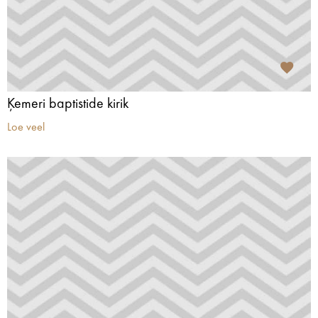
Ķemeri baptistide kirik
Loe veel