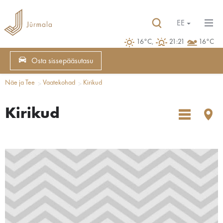
EE
16°C,
21:21
16°C
Osta sissepääsutasu
Näe ja Tee
Vaatekohad
Kirikud
Kirikud