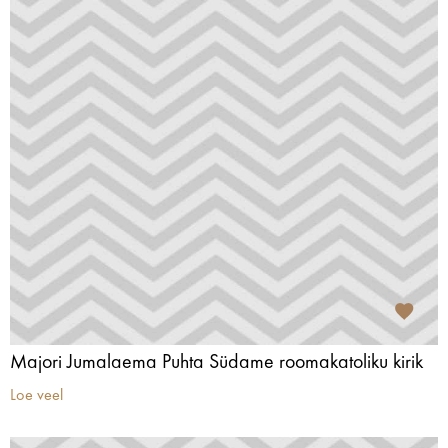
Majori Jumalaema Puhta Südame roomakatoliku kirik
Loe veel