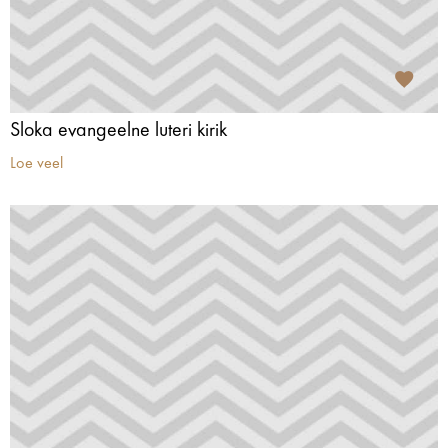
Sloka evangeelne luteri kirik
Loe veel