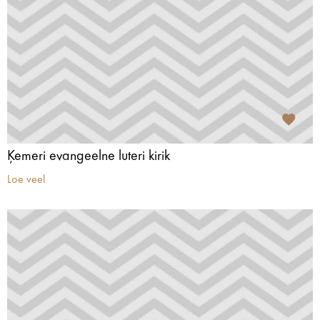
Ķemeri evangeelne luteri kirik
Loe veel