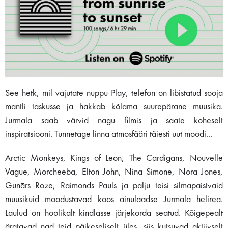
See hetk, mil vajutate nuppu Play, telefon on libistatud sooja
mantli taskusse ja hakkab kõlama suurepärane muusika.
Jurmala saab värvid nagu filmis ja saate koheselt
inspiratsiooni. Tunnetage linna atmosfääri täiesti uut moodi...
Arctic Monkeys, Kings of Leon, The Cardigans, Nouvelle
Vague, Morcheeba, Elton John, Nina Simone, Nora Jones,
Gunārs Roze, Raimonds Pauls ja palju teisi silmapaistvaid
muusikuid moodustavad koos ainulaadse Jurmala helirea.
Laulud on hoolikalt kindlasse järjekorda seatud. Kõigepealt
äratavad nad teid päikeseliselt üles, siis kutsuvad aktiivselt