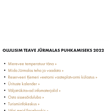
OLULISIM TEAVE JŪRMALAS PUHKAMISEKS 2022
•
Merevee temperatuur täna »
•
Mida Jūrmalas teha ja vaadata »
•
Reserveeri Ķemeri veetorni vaateplatvormi külastus »
•
Ürituste kalender »
•
Väljatrükitavad infomaterjalid »
•
Osta sissesõiduluba »
•
Turismiinfokeskus »
•
Jälgi meid Facebookis »