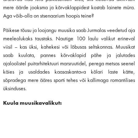
mere äärde jooksma ja kõrvaklappidest kostab lainete müra.
Aga võib-olla on stsenaarium hoopis teine?
Päikese tõusu ja loojangu muusika saab Jurmalas veedetud aja
meeleolukaks taustaks. Nautige 100 laulu valikut erineval
viisil – kas üksi, kahekesi või lõbusas seltskonnas. Muusikat
saab kuulata, pannes kõrvaklapid pähe ja jalutades
ajaloolistel puitarhitektuuri marsruutidel, perega metsas seenel
käies ja usaldades kaasaskantava kõlari laste kätte,
sõpradega mere ääres sporti tehes või kallimaga romantilises
üksinduses.
Kuula muusikavalikut: