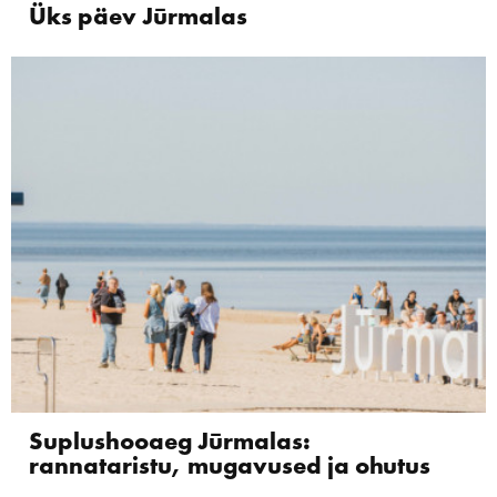
Üks päev Jūrmalas
Suplushooaeg Jūrmalas:
rannataristu, mugavused ja ohutus