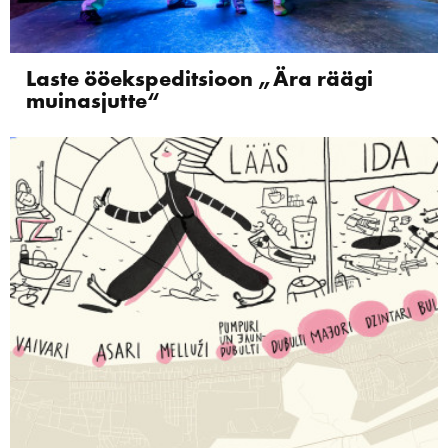
Laste ööekspeditsioon „Ära räägi
muinasjutte“