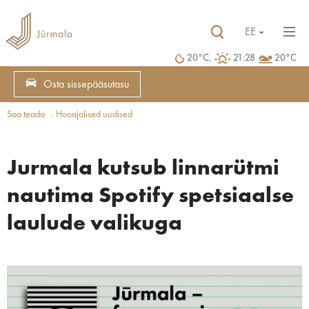
EE
20°C,
21:28
20°C
Osta sissepääsutasu
Saa teada
Hooajalised uudised
Jurmala kutsub linnarütmi
nautima Spotify spetsiaalse
laulude valikuga