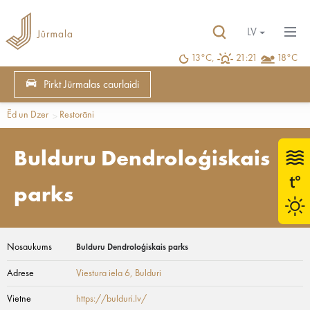
LV
13°C,
21:21
18°C
Pirkt Jūrmalas caurlaidi
Ēd un Dzer
Restorāni
Bulduru Dendroloģiskais
parks
Nosaukums
Bulduru Dendroloģiskais parks
Adrese
Viestura iela 6
, Bulduri
Vietne
https://bulduri.lv/