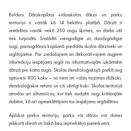
Bulduru Dārzkopības vidusskolas dārzu un parku
teritorija ir vairāk kā 14 hektāru platībā. Dārzā ir
iestādītas vairāk nekā 250 augu šķirnes, un darbs vēl
tiek turpināts. Sastādīti viengadīgie un daudzgadīgie
augi, paraugdārza kopšanā piedalās skolas dārznieki un
izglītojamie. Par ziedošajiem un dekoratīvajiem augiem
informāciju iespējams iegūt no informatīvajām izkārtnēm
dārzā pie katra auga. Skolas dendroloģiskajā parkā aug
aptuveni 800 koku – no tiem arī valsts nozīmes dižkoki,
dendroloģiskie retumi un citi vērtīgi koki. Skolas teritorijā
atrodas arī siltumnīcas, kur tiek audzēti augi krāšņajām
dobēm, kā arī apmeklētājiem tos iespējams iegādāties.
Aplūkot parka teritoriju, parku vai dārzu var doties
jebkurā dienā un laikā bez iepriekšēja pieteikuma.