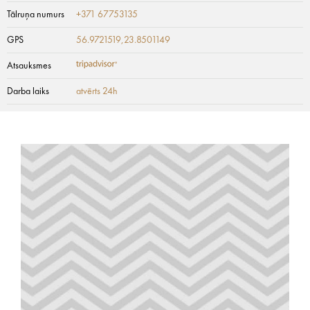
Tālruņa numurs
+371 67753135
GPS
56.9721519,23.8501149
Atsauksmes
Darba laiks
atvērts 24h