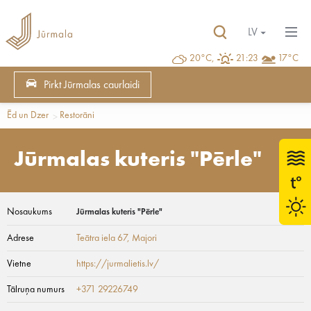
LV
20°C,
21:23
17°C
Pirkt Jūrmalas caurlaidi
Ēd un Dzer
Restorāni
Jūrmalas kuteris "Pērle"
Nosaukums
Jūrmalas kuteris "Pērle"
Adrese
Teātra iela 67
, Majori
Vietne
https://jurmalietis.lv/
Tālruņa numurs
+371 29226749