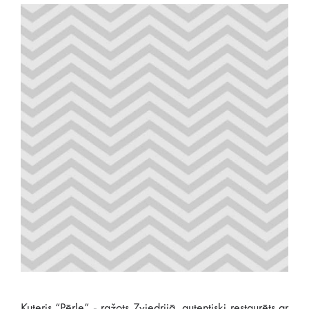
Kuteris “Pērle” - ražots Zviedrijā, autentiski restaurēts ar