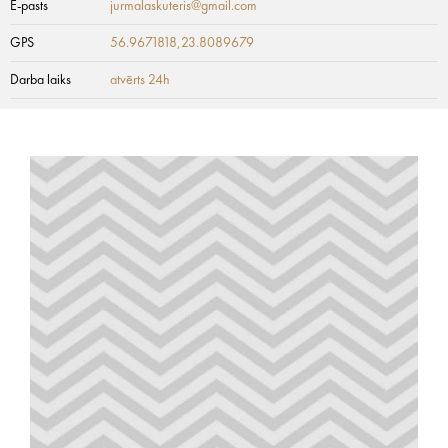
E-pasts
jurmalaskuteris@gmail.com
GPS
56.9671818,23.8089679
Darba laiks
atvērts 24h