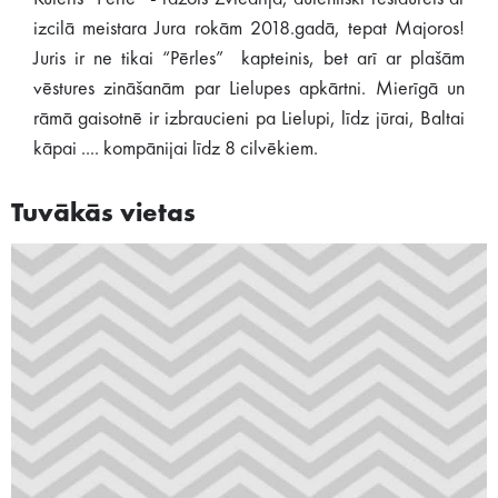
izcilā meistara Jura rokām 2018.gadā, tepat Majoros!
Juris ir ne tikai “Pērles” kapteinis, bet arī ar plašām
vēstures zināšanām par Lielupes apkārtni. Mierīgā un
rāmā gaisotnē ir izbraucieni pa Lielupi, līdz jūrai, Baltai
kāpai .... kompānijai līdz 8 cilvēkiem.
Tuvākās vietas