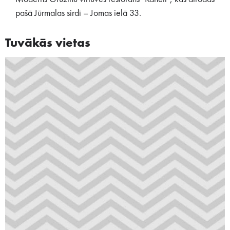
pašā Jūrmalas sirdī – Jomas ielā 33.
Tuvākās vietas