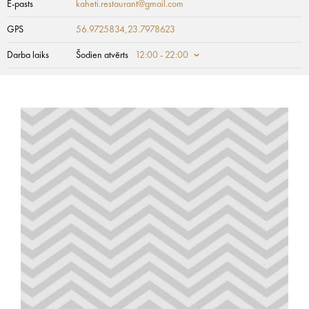
E-pasts
kaheti.restaurant@gmail.com
GPS
56.9725834,23.7978623
Darba laiks
Šodien atvērts
12:00 - 22:00