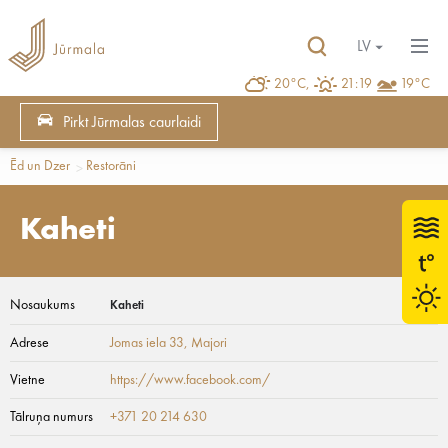
LV
20°C,
21:19
19°C
Pirkt Jūrmalas caurlaidi
Ēd un Dzer
Restorāni
Kaheti
Nosaukums
Kaheti
Adrese
Jomas iela 33
, Majori
Vietne
https://www.facebook.com/
Tālruņa numurs
+371 20 214 630