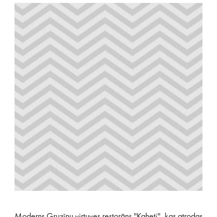
Moderns Gruzīnu virtuves restorāns ''Kaheti'', kas atrodas