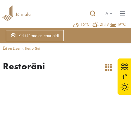
LV
16°C,
21:19
19°C
Pirkt Jūrmalas caurlaidi
Ēd un Dzer
Restorāni
Restorāni