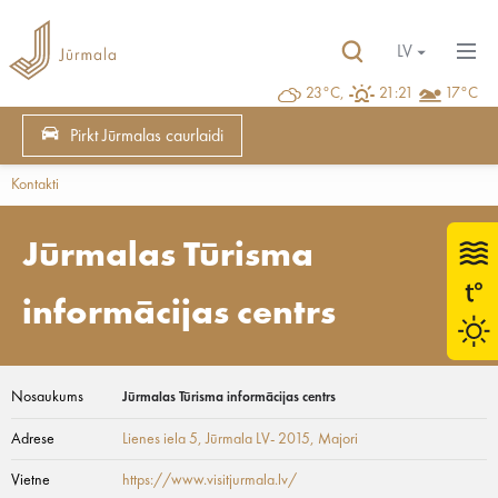
LV
23°C,
21:21
17°C
Pirkt Jūrmalas caurlaidi
Kontakti
Jūrmalas Tūrisma
informācijas centrs
Nosaukums
Jūrmalas Tūrisma informācijas centrs
Adrese
Lienes iela 5, Jūrmala LV- 2015
, Majori
Vietne
https://www.visitjurmala.lv/