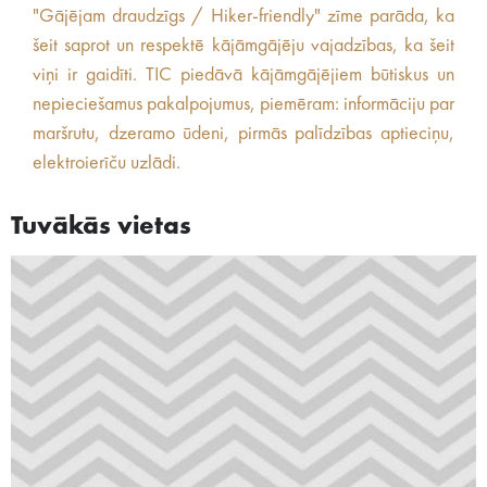
"Gājējam draudzīgs / Hiker-friendly" zīme parāda, ka
šeit saprot un respektē kājāmgājēju vajadzības, ka šeit
viņi ir gaidīti. TIC piedāvā kājāmgājējiem būtiskus un
nepieciešamus pakalpojumus, piemēram: informāciju par
maršrutu, dzeramo ūdeni, pirmās palīdzības aptieciņu,
elektroierīču uzlādi.
Tuvākās vietas