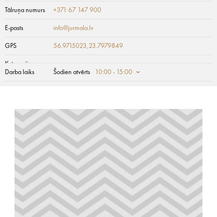
Tālruņa numurs
+371 67 147 900
E-pasts
info@jurmala.lv
GPS
56.9715023,23.7979849
Kategorija
Darba laiks
Šodien atvērts
10:00 - 15:00