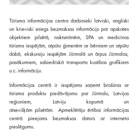
Tūrisma informācijas centra darbinieki latviski, angliski
un krieviski sniegs bezmaksas informāciju par apskates
objektiem pilsētā, naktsmītnēm, SPA un medicīnas
tūrisma iespējām, atpūtu ģimenēm ar bērniem un atpūtu
dabā, ekskursiju iespējām Jūrmalā un ārpus Jūrmalas,
pasākumiem, sabiedriskā transporta kustības grafikiem
u.c. informāciju.
Informācijas centrā ir iespējams saņemt brošūras ar
tūrisma produktu piedāvājumu par Jūrmalu, Latvijas
reģioniem, Latviju kopumā un
atsevišķām pilsētām. Apmeklētāju ērtībai informācijas
centrā pieejams bezmaksas dators ar interneta
pieslēgumu.