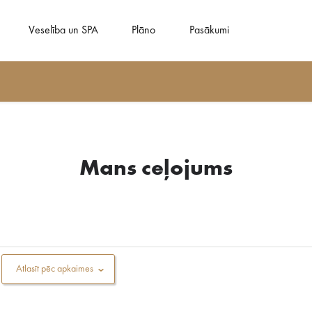
Veselība un SPA
Plāno
Pasākumi
Mans ceļojums
Atlasīt pēc apkaimes