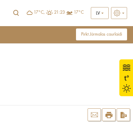
17°C,
21:23
17°C
LV
Pirkt Jūrmalas caurlaidi