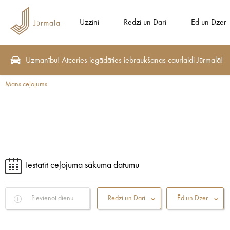
Uzzini
Redzi un Dari
Ēd un Dzer
Uzmanību! Atceries iegādāties iebraukšanas caurlaidi Jūrmalā!
Mans ceļojums
Iestatīt ceļojuma sākuma datumu
Pievienot dienu
Redzi un Dari
Ēd un Dzer