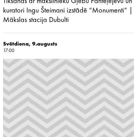
Tikšanās ar mākslinieku Gļebu Panteļejevu un
kuratori Ingu Šteimani izstādē “Monumenti” |
Mākslas stacija Dubulti
Svētdiena, 9.augusts
17:00