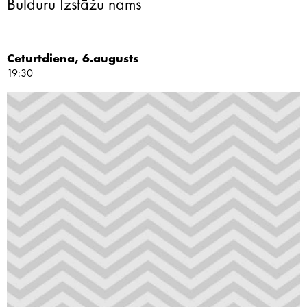
Bulduru Izstāžu nams
Ceturtdiena, 6.augusts
19:30