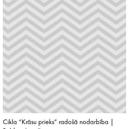
Cikla “Krāsu prieks” radošā nodarbība |