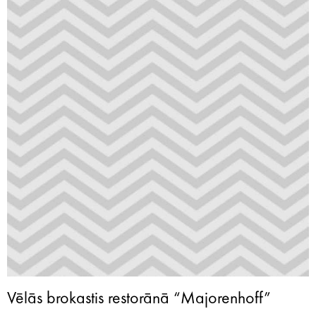
Vēlās brokastis restorānā “Majorenhoff”