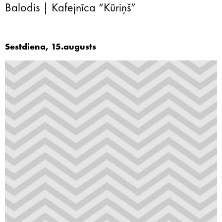
Balodis | Kafejnīca “Kūriņš”
Sestdiena, 15.augusts