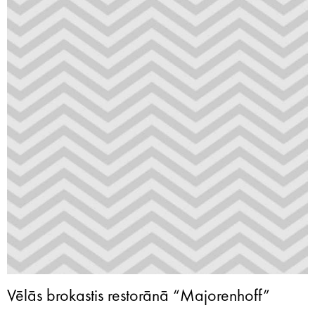
Vēlās brokastis restorānā “Majorenhoff”