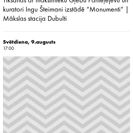
Tikšanās ar mākslinieku Gļebu Panteļejevu un
kuratori Ingu Šteimani izstādē “Monumenti” |
Mākslas stacija Dubulti
Svētdiena, 9.augusts
17:00