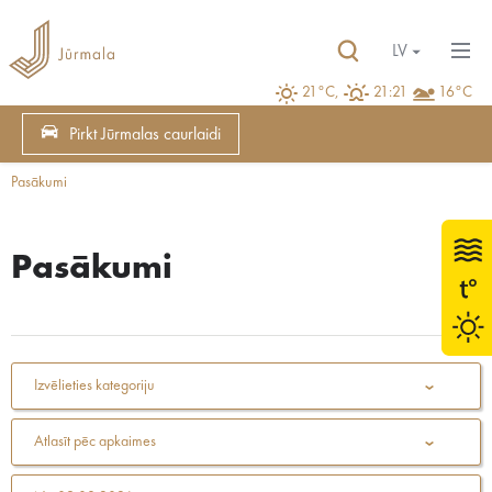
LV
21°C,
21:21
16°C
Pirkt Jūrmalas caurlaidi
Pasākumi
Pasākumi
Izvēlieties kategoriju
Atlasīt pēc apkaimes