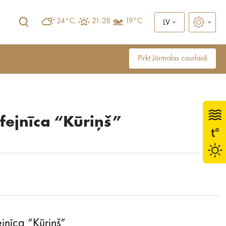
24°C,
21:28
19°C
LV
Pirkt Jūrmalas caurlaidi
afejnīca “Kūriņš”
jnīca “Kūriņš”