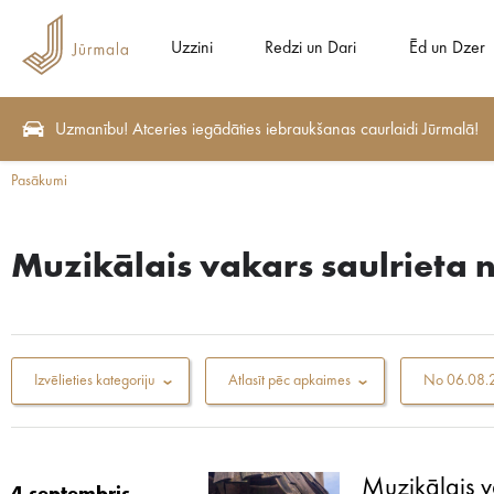
Uzzini
Redzi un Dari
Ēd un Dzer
Uzmanību! Atceries iegādāties iebraukšanas caurlaidi Jūrmalā!
Pasākumi
Muzikālais vakars saulrieta 
Izvēlieties kategoriju
Atlasīt pēc apkaimes
No
06.08.
Muzikālais v