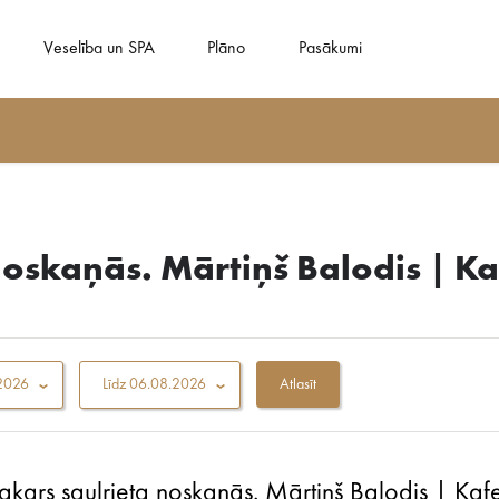
Veselība un SPA
Plāno
Pasākumi
noskaņās. Mārtiņš Balodis | K
2026
Līdz
06.08.2026
akars saulrieta noskaņās. Mārtiņš Balodis | Kafe