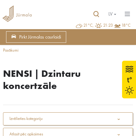
LV
21°C,
21:23
18°C
Pirkt Jūrmalas caurlaidi
Pasākumi
NENSI | Dzintaru
koncertzāle
Izvēlieties kategoriju
Atlasīt pēc apkaimes