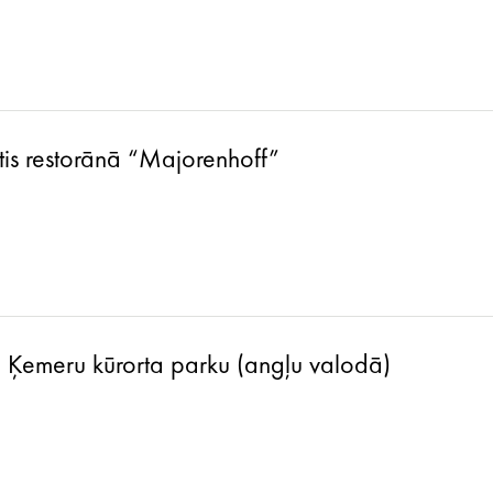
tis restorānā “Majorenhoff”
a Ķemeru kūrorta parku (angļu valodā)