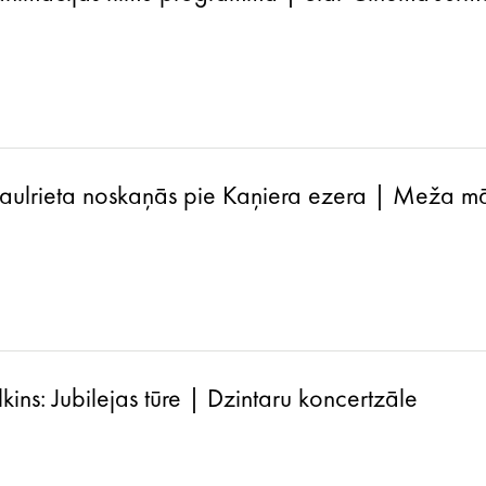
saulrieta noskaņās pie Kaņiera ezera | Meža m
ins: Jubilejas tūre | Dzintaru koncertzāle