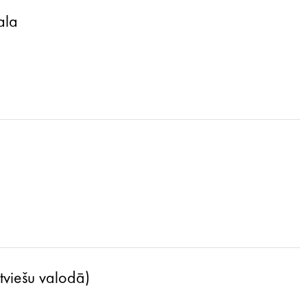
ala
atviešu valodā)