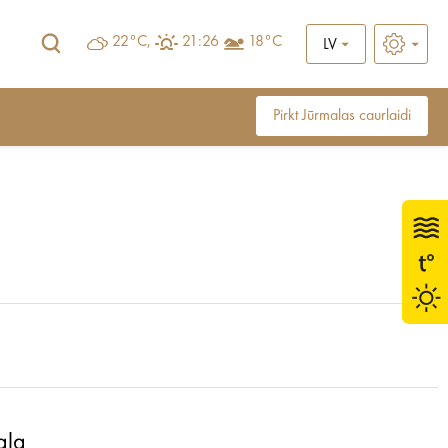
22°C,
21:26
18°C
LV
Pirkt Jūrmalas caurlaidi
ala