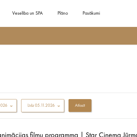
Veselība un SPA
Plāno
Pasākumi
2026
Līdz
05.11.2026
animācijas filmu programma | Star Cinema Jūrm