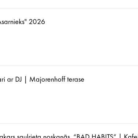
-Asarnieks" 2026
ri ar DJ | Majorenhoff terase
akars saulrieta noskaņās. “BAD HABITS” | Kafej