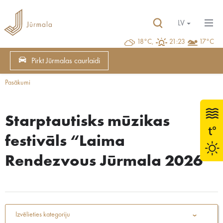
LV
18°C,
21:23
17°C
Pirkt Jūrmalas caurlaidi
Pasākumi
Starptautisks mūzikas
festivāls “Laima
Rendezvous Jūrmala 2026”
Izvēlieties kategoriju