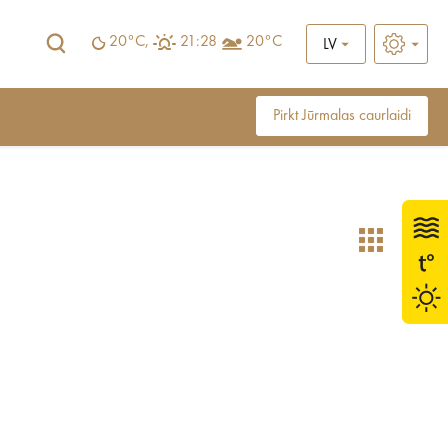
20°C,
21:28
20°C
LV
Pirkt Jūrmalas caurlaidi