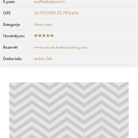
E-pasts
res@balticbeach.lv
GPS
56.9753929,23.7976406
Kategorija
Viesu nami
Novērtējums
Rezervēt
www.secure-hotel-booking.com
Darba laiks
atvērts 24h