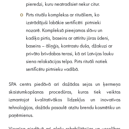
pieredzi, kuru neatradīsiet nekur citur.
Pirts rituālu komplekss ar rituāliem, ko
izstrādājuši labākie sertificēti pirtnieki
nozarē. Kompleksā pieejamas slāvu un
kadiķa pirtis, baseins ar attīrītu jūras ūdeni,
baseins – āliņģis, kontrastu duša, džakuzi ar
privāto brīvdabas terasi, kā arī Latvijas lauku
siena relaksācijas telpa. Pirts rituāli notiek
sertificētu pirtnieku vadībā.
SPA centrs piedāvā arī dažādas sejas un ķermeņa
skaistumkopšanas procedūras, kuras tiek veiktas
izmantojot kvalitatīvākos līdzekļus un inovatīvas
tehnoloģijas, dažādu pasaulē atzītu brendu kosmētiku un
paņēmienus.