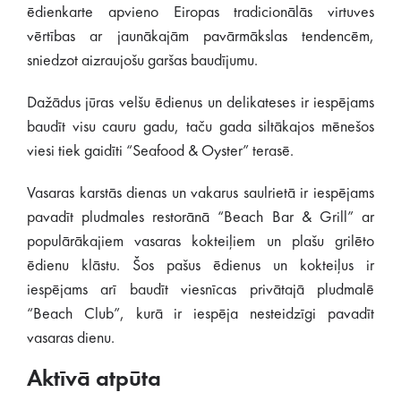
ēdienkarte apvieno Eiropas tradicionālās virtuves
vērtības ar jaunākajām pavārmākslas tendencēm,
sniedzot aizraujošu garšas baudījumu.
Dažādus jūras velšu ēdienus un delikateses ir iespējams
baudīt visu cauru gadu, taču gada siltākajos mēnešos
viesi tiek gaidīti “Seafood & Oyster” terasē.
Vasaras karstās dienas un vakarus saulrietā ir iespējams
pavadīt pludmales restorānā “Beach Bar & Grill” ar
populārākajiem vasaras kokteiļiem un plašu grilēto
ēdienu klāstu. Šos pašus ēdienus un kokteiļus ir
iespējams arī baudīt viesnīcas privātajā pludmalē
“Beach Club”, kurā ir iespēja nesteidzīgi pavadīt
vasaras dienu.
Aktīvā atpūta