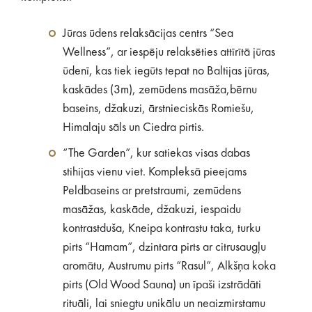
Jūras ūdens relaksācijas centrs “Sea
Wellness”, ar iespēju relaksēties attīrītā jūras
ūdenī, kas tiek iegūts tepat no Baltijas jūras,
kaskādes (3m), zemūdens masāža,bērnu
baseins, džakuzi, ārstnieciskās Romiešu,
Himalaju sāls un Ciedra pirtis.
“The Garden”, kur satiekas visas dabas
stihijas vienu viet. Kompleksā pieejams
Peldbaseins ar pretstraumi, zemūdens
masāžas, kaskāde, džakuzi, iespaidu
kontrastduša, Kneipa kontrastu taka, turku
pirts “Hamam”, dzintara pirts ar citrusaugļu
aromātu, Austrumu pirts “Rasul”, Alkšņa koka
pirts (Old Wood Sauna) un īpaši izstrādāti
rituāli, lai sniegtu unikālu un neaizmirstamu