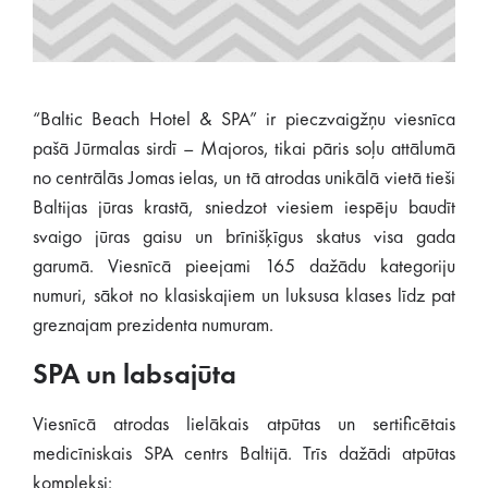
“Baltic Beach Hotel & SPA” ir pieczvaigžņu viesnīca
pašā Jūrmalas sirdī – Majoros, tikai pāris soļu attālumā
no centrālās Jomas ielas, un tā atrodas unikālā vietā tieši
Baltijas jūras krastā, sniedzot viesiem iespēju baudīt
svaigo jūras gaisu un brīnišķīgus skatus visa gada
garumā. Viesnīcā pieejami 165 dažādu kategoriju
numuri, sākot no klasiskajiem un luksusa klases līdz pat
greznajam prezidenta numuram.
SPA un labsajūta
Viesnīcā atrodas lielākais atpūtas un sertificētais
medicīniskais SPA centrs Baltijā. Trīs dažādi atpūtas
kompleksi: