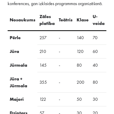
konferences, gan izklaides programmas organizēšanā.
Zāles
U-
Nosaukums
Teātris
Klase
S
platība
veida
Pērle
257
-
140
70
-
Jūra
210
-
120
60
-
Jūrmala
145
-
80
40
-
Jūra +
355
-
200
80
-
Jūrmala
Majori
122
-
50
30
-
Dzintars
57
-
30
20
-