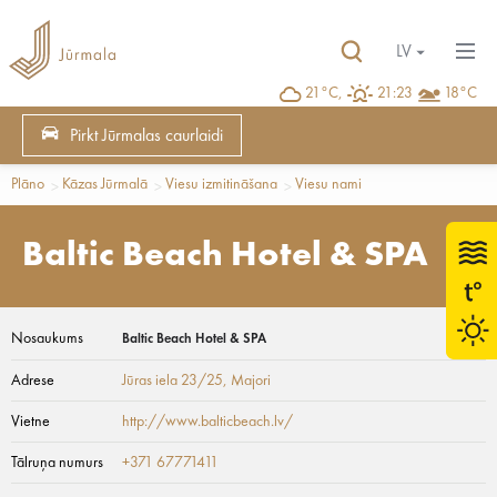
LV
21°C,
21:23
18°C
Pirkt Jūrmalas caurlaidi
Plāno
Kāzas Jūrmalā
Viesu izmitināšana
Viesu nami
Baltic Beach Hotel & SPA
Nosaukums
Baltic Beach Hotel & SPA
Adrese
Jūras iela 23/25
, Majori
Vietne
http://www.balticbeach.lv/
Tālruņa numurs
+371 67771411