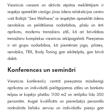
Viesnīcas viesiem un aktīvās atpūtas meklētājiem ir
iespēja apmeklēt vienīgo jūras ūdens relaksācijas centru
visā Baltijā “Sea Wellness” ar iespējām apmeklēt ūdens
aerobikas un peldēšanas nodarbības, plašu un ērti
aprīkotu, modernu trenažieru zāli, kā arī brīvdabas
trenažieru kompleksu viesnīcas iekšpagalmā. Pieejamas
ir arī grupu nodarbības, kā piemēram joga, pilates,
aerobika, TRX, Body Toning gan iekštelpās, gan brīvā
dabā.
Konferences un semināri
Viesnīcas konferenču centrā pieejamas mūsdienīgi
aprīkotas un individuāli pielāgojamas zāles un banketu
telpas ar kopējo platību 1100 m2 un ietilpību līdz 350
personām. Augsti kvalificēts un pieredzējis personāls
nodrošinās lielisku servisu un individuālu pieeju gan