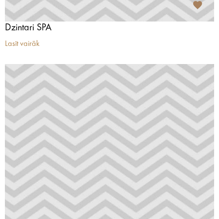
Dzintari SPA
Lasīt vairāk