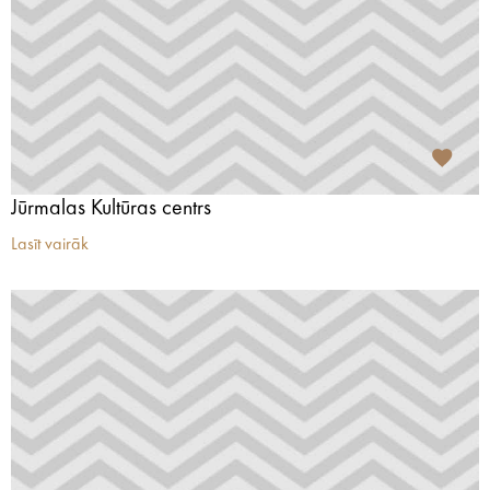
Jūrmalas Kultūras centrs
Lasīt vairāk