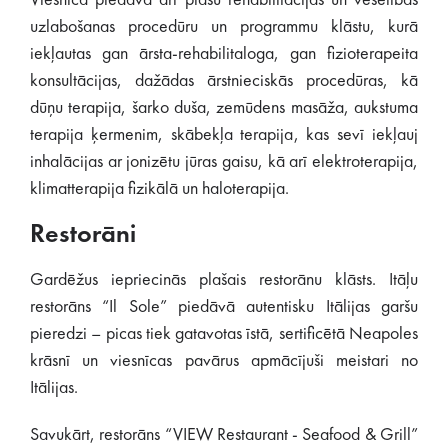
Viesnīca piedāvā arī plašu rehabilitācijas un veselības
uzlabošanas procedūru un programmu klāstu, kurā
iekļautas gan ārsta-rehabilitaloga, gan fizioterapeita
konsultācijas, dažādas ārstnieciskās procedūras, kā
dūņu terapija, šarko duša, zemūdens masāža, aukstuma
terapija ķermenim, skābekļa terapija, kas sevī iekļauj
inhalācijas ar jonizētu jūras gaisu, kā arī elektroterapija,
klimatterapija fizikālā un haloterapija.
Restorāni
Gardēžus iepriecinās plašais restorānu klāsts. Itāļu
restorāns “Il Sole” piedāvā autentisku Itālijas garšu
pieredzi – picas tiek gatavotas īstā, sertificētā Neapoles
krāsnī un viesnīcas pavārus apmācījuši meistari no
Itālijas.
Savukārt, restorāns “VIEW Restaurant - Seafood & Grill”