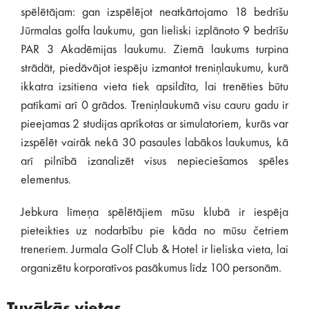
spēlētājam: gan izspēlējot neatkārtojamo 18 bedrīšu
Jūrmalas golfa laukumu, gan lieliski izplānoto 9 bedrīšu
PAR 3 Akadēmijas laukumu. Ziemā laukums turpina
strādāt, piedāvājot iespēju izmantot treniņlaukumu, kurā
ikkatra izsitiena vieta tiek apsildīta, lai trenēties būtu
patīkami arī 0 grādos. Treniņlaukumā visu cauru gadu ir
pieejamas 2 studijas aprīkotas ar simulatoriem, kurās var
izspēlēt vairāk nekā 30 pasaules labākos laukumus, kā
arī pilnībā izanalizēt visus nepieciešamos spēles
elementus.
Jebkura līmeņa spēlētājiem mūsu klubā ir iespēja
pieteikties uz nodarbību pie kāda no mūsu četriem
treneriem. Jurmala Golf Club & Hotel ir lieliska vieta, lai
organizētu korporatīvos pasākumus līdz 100 personām.