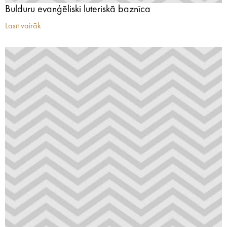
Bulduru evanģēliski luteriskā baznīca
Lasīt vairāk