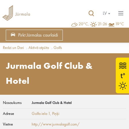
LV
20°C,
21:26
19°C
Pirkt Jūrmalas caurlaidi
Redzi un Dari
Aktīvā atpūta
Golfs
Jurmala Golf Club &
Hotel
Nosaukums
Jurmala Golf Club & Hotel
Adrese
Golfa iela 1
, Piņķi
Vietne
http://www.jurmalagolf.com/