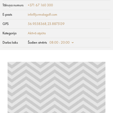
Tālruņa numurs
+371 67 160 300
E-pasts
info@jurmalagolf.com
GPS
56.9558368,23.8875139
Kategorija
Aktīvā atpūta
Darba laiks
Šodien atvērts
08:00 - 20:00