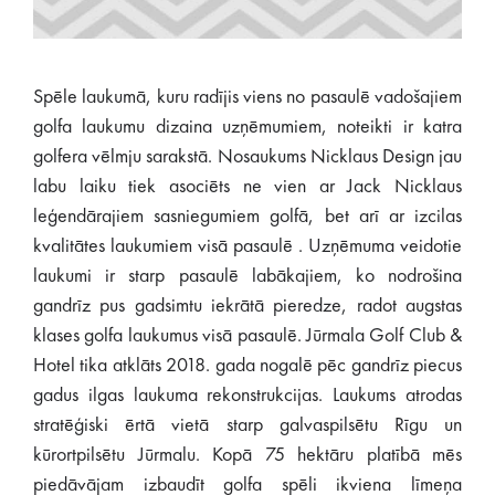
Spēle laukumā, kuru radījis viens no pasaulē vadošajiem
golfa laukumu dizaina uzņēmumiem, noteikti ir katra
golfera vēlmju sarakstā. Nosaukums Nicklaus Design jau
labu laiku tiek asociēts ne vien ar Jack Nicklaus
leģendārajiem sasniegumiem golfā, bet arī ar izcilas
kvalitātes laukumiem visā pasaulē . Uzņēmuma veidotie
laukumi ir starp pasaulē labākajiem, ko nodrošina
gandrīz pus gadsimtu iekrātā pieredze, radot augstas
klases golfa laukumus visā pasaulē. Jūrmala Golf Club &
Hotel tika atklāts 2018. gada nogalē pēc gandrīz piecus
gadus ilgas laukuma rekonstrukcijas. Laukums atrodas
stratēģiski ērtā vietā starp galvaspilsētu Rīgu un
kūrortpilsētu Jūrmalu. Kopā 75 hektāru platībā mēs
piedāvājam izbaudīt golfa spēli ikviena līmeņa