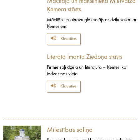
Mācītaja un mākslinieka Miervalža
Ķemera stāsts
Mācītājs un ainavu gleznotājs ar dziļu saikni ar
Ķemeriem.
Klausīties
Literāta Imanta Ziedoņa stāsts
Pirmie soļi dzejā un literatūrā – Ķemeri kā
iedvesmas vieta
Klausīties
Mīlestības saliņa