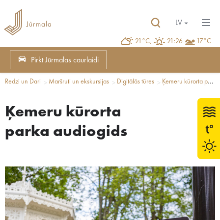
LV
21°C,
21:26
17°C
Pirkt Jūrmalas caurlaidi
Redzi un Dari
Maršruti un ekskursijas
Digitālās tūres
Ķemeru kūrorta parka audiogids
Ķemeru kūrorta
parka audiogids