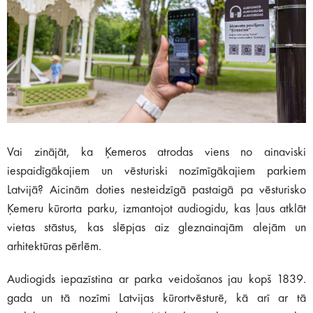
Vai zinājāt, ka Ķemeros atrodas viens no ainaviski
iespaidīgākajiem un vēsturiski nozīmīgākajiem parkiem
Latvijā? Aicinām doties nesteidzīgā pastaigā pa vēsturisko
Ķemeru kūrorta parku, izmantojot audiogidu, kas ļaus atklāt
vietas stāstus, kas slēpjas aiz gleznainajām alejām un
arhitektūras pērlēm.
Audiogids iepazīstina ar parka veidošanos jau kopš 1839.
gada un tā nozīmi Latvijas kūrortvēsturē, kā arī ar tā