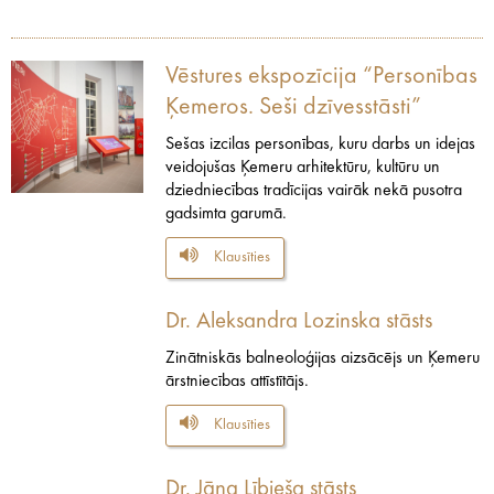
Vēstures ekspozīcija “Personības
Ķemeros. Seši dzīvesstāsti”
Sešas izcilas personības, kuru darbs un idejas
veidojušas Ķemeru arhitektūru, kultūru un
dziedniecības tradīcijas vairāk nekā pusotra
gadsimta garumā.
Klausīties
Dr. Aleksandra Lozinska stāsts
Zinātniskās balneoloģijas aizsācējs un Ķemeru
ārstniecības attīstītājs.
Klausīties
Dr. Jāņa Lībieša stāsts