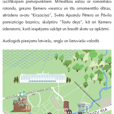
izcilākajiem pieturpunktiem: Mīlestības saliņu ar romantisko
rotondu, grezno Ķemeru viesnīcu un tās ornamentālo dārzu,
sērūdens avotu “Ķirzaciņa”, Svēto Apustuļu Pētera un Pāvila
pareizticīgo baznīcu, skulptūru “Tautu deja”, kā arī Ķemeru
ūdenstorni, kurā iespējams uzkāpt un baudīt skatu uz apkārtni.
Audiogids pieejams latviešu, angļu un lietuviešu valodā.