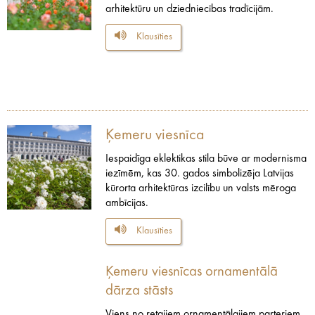
arhitektūru un dziedniecības tradīcijām.
Klausīties
Ķemeru viesnīca
Iespaidīga eklektikas stila būve ar modernisma
iezīmēm, kas 30. gados simbolizēja Latvijas
kūrorta arhitektūras izcilību un valsts mēroga
ambīcijas.
Klausīties
Ķemeru viesnīcas ornamentālā
dārza stāsts
Viens no retajiem ornamentālajiem parteriem