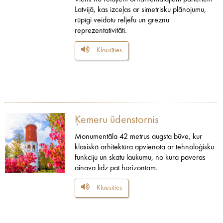
Latvijā, kas izceļas ar simetrisku plānojumu,
rūpīgi veidotu reljefu un greznu
reprezentativitāti.
Klausīties
Ķemeru ūdenstornis
Monumentāla 42 metrus augsta būve, kur
klasiskā arhitektūra apvienota ar tehnoloģisku
funkciju un skatu laukumu, no kura paveras
ainava līdz pat horizontam.
Klausīties