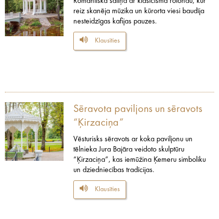
Romantiska saliņa ar klasicisma rotondu, kur
reiz skanēja mūzika un kūrorta viesi baudīja
nesteidzīgas kafijas pauzes.
Klausīties
Sēravota paviljons un sēravots
“Ķirzaciņa”
Vēsturisks sēravots ar koka paviljonu un
tēlnieka Jura Bajāra veidoto skulptūru
“Ķirzaciņa”, kas iemūžina Ķemeru simboliku
un dziedniecības tradīcijas.
Klausīties