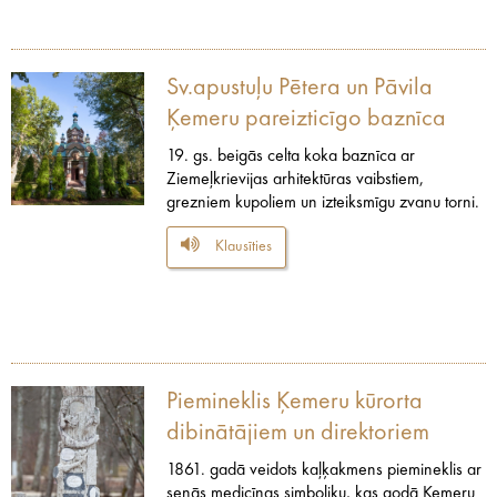
Sv.apustuļu Pētera un Pāvila
Ķemeru pareizticīgo baznīca
19. gs. beigās celta koka baznīca ar
Ziemeļkrievijas arhitektūras vaibstiem,
grezniem kupoliem un izteiksmīgu zvanu torni.
Klausīties
Piemineklis Ķemeru kūrorta
dibinātājiem un direktoriem
1861. gadā veidots kaļķakmens piemineklis ar
senās medicīnas simboliku, kas godā Ķemeru