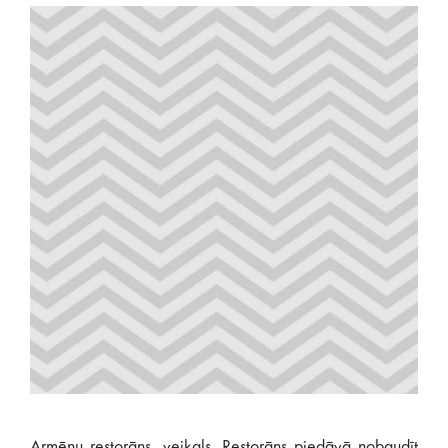
Armēņu restorāns, veikals. Restorāns piedāvā nobaudīt