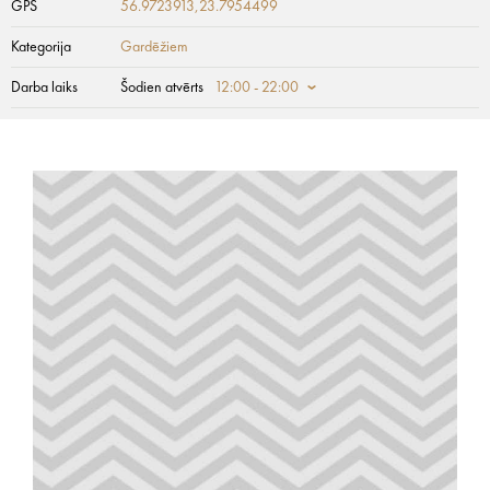
GPS
56.9723913,23.7954499
Kategorija
Gardēžiem
Darba laiks
Šodien atvērts
12:00 - 22:00