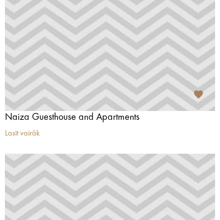
Naiza Guesthouse and Apartments
Lasīt vairāk