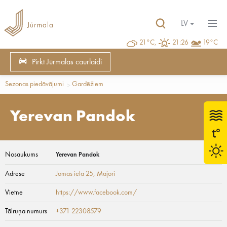
LV
21°C,
21:26
19°C
Pirkt Jūrmalas caurlaidi
Sezonas piedāvājumi
Gardēžiem
Yerevan Pandok
Nosaukums
Yerevan Pandok
Adrese
Jomas iela 25
, Majori
Vietne
https://www.facebook.com/
Tālruņa numurs
+371 22308579