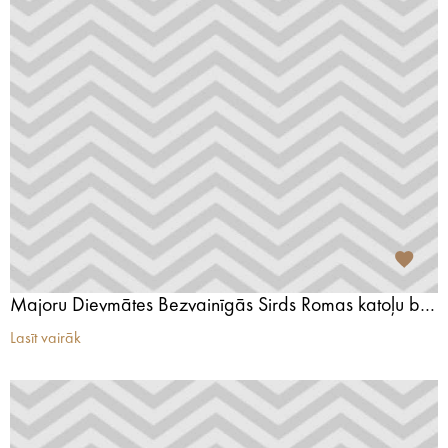
Majoru Dievmātes Bezvainīgās Sirds Romas katoļu baznīca
Lasīt vairāk