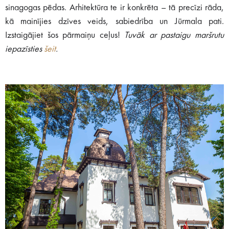
sinagogas pēdas. Arhitektūra te ir konkrēta – tā precīzi rāda,
kā mainījies dzīves veids, sabiedrība un Jūrmala pati.
Izstaigājiet šos pārmaiņu ceļus!
Tuvāk ar pastaigu maršrutu
iepazīsties
šeit
.