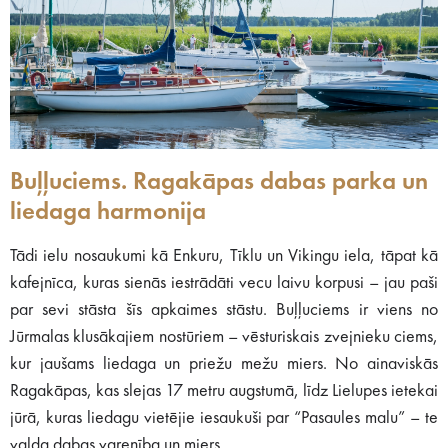
Buļļuciems. Ragakāpas dabas parka un
liedaga harmonija
Tādi ielu nosaukumi kā Enkuru, Tīklu un Vikingu iela, tāpat kā
kafejnīca, kuras sienās iestrādāti vecu laivu korpusi – jau paši
par sevi stāsta šīs apkaimes stāstu. Buļļuciems ir viens no
Jūrmalas klusākajiem nostūriem – vēsturiskais zvejnieku ciems,
kur jaušams liedaga un priežu mežu miers. No ainaviskās
Ragakāpas, kas slejas 17 metru augstumā, līdz Lielupes ietekai
jūrā, kuras liedagu vietējie iesaukuši par “Pasaules malu” – te
valda dabas varenība un miers.