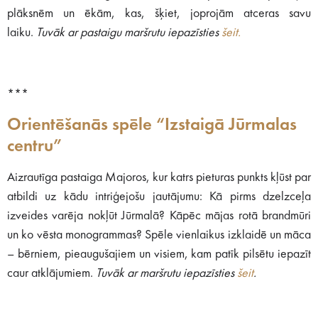
plāksnēm un ēkām, kas, šķiet, joprojām atceras savu
laiku.
Tuvāk ar pastaigu maršrutu iepazīsties
šeit.
***
Orientēšanās spēle “Izstaigā Jūrmalas
centru”
Aizrautīga pastaiga Majoros, kur katrs pieturas punkts kļūst par
atbildi uz kādu intriģejošu jautājumu: Kā pirms dzelzceļa
izveides varēja nokļūt Jūrmalā? Kāpēc mājas rotā brandmūri
un ko vēsta monogrammas? Spēle vienlaikus izklaidē un māca
– bērniem, pieaugušajiem un visiem, kam patīk pilsētu iepazīt
caur atklājumiem.
Tuvāk ar maršrutu iepazīsties
šeit
.