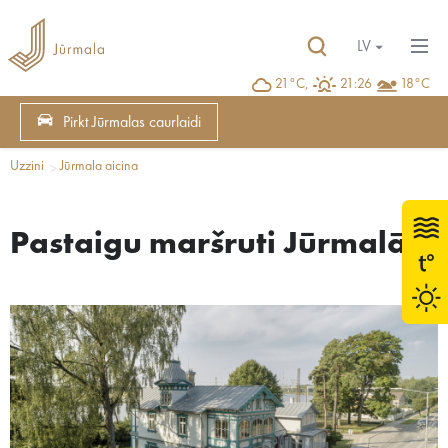
LV
21°C,
21:26
18°C
Pirkt Jūrmalas caurlaidi
Uzzini
Jūrmala aicina
Pastaigu maršruti Jūrmalā