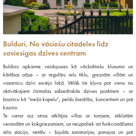
Bulduri. No vāciešu citadeles līdz
saviesīgas dzīves centram
Bulduru apkaime veidojusies kā vācbaltiešu klusuma un
kārtības oāze – ar regulāru ielu tīklu, greznām villām un
vasarnīcu dzīvi savējo lokā. Vēlāk tie kļuva par vienu no
aktīvākajiem Jūrmalas sabiedriskās dzīves punktiem – ar
baznīcu kā “meža kapelu”, peldu biedrību, koncertiem un pat
kazino.
Te viena aiz otras atklājas villas ar torņiem, stiklotām
verandām un kokgriezumiem, un neizpaliek arī funkcionālisma
stila stacija, netālu – bijušās sanatorijas, pansijas un pat