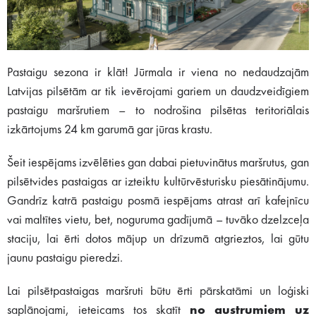
Pastaigu sezona ir klāt! Jūrmala ir viena no nedaudzajām
Latvijas pilsētām ar tik ievērojami gariem un daudzveidīgiem
pastaigu maršrutiem – to nodrošina pilsētas teritoriālais
izkārtojums 24 km garumā gar jūras krastu.
Šeit iespējams izvēlēties gan dabai pietuvinātus maršrutus, gan
pilsētvides pastaigas ar izteiktu kultūrvēsturisku piesātinājumu.
Gandrīz katrā pastaigu posmā iespējams atrast arī kafejnīcu
vai maltītes vietu, bet, noguruma gadījumā – tuvāko dzelzceļa
staciju, lai ērti dotos mājup un drīzumā atgrieztos, lai gūtu
jaunu pastaigu pieredzi.
Lai pilsētpastaigas maršruti būtu ērti pārskatāmi un loģiski
saplānojami, ieteicams tos skatīt
no austrumiem uz