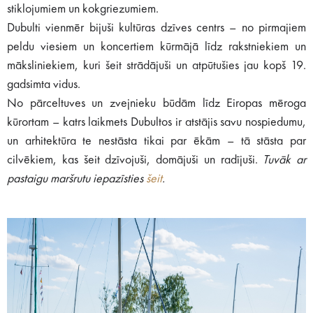
stiklojumiem un kokgriezumiem.
Dubulti vienmēr bijuši kultūras dzīves centrs – no pirmajiem
peldu viesiem un koncertiem kūrmājā līdz rakstniekiem un
māksliniekiem, kuri šeit strādājuši un atpūtušies jau kopš 19.
gadsimta vidus.
No pārceltuves un zvejnieku būdām līdz Eiropas mēroga
kūrortam – katrs laikmets Dubultos ir atstājis savu nospiedumu,
un arhitektūra te nestāsta tikai par ēkām – tā stāsta par
cilvēkiem, kas šeit dzīvojuši, domājuši un radījuši.
Tuvāk ar
pastaigu maršrutu iepazīsties
šeit
.