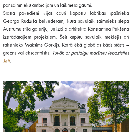
par saimnieku ambīcijām un laikmeta gaumi.
Stāsta pavedieni vijas cauri kāpostu fabrikas īpašnieka
Georga Rudzīša belvederam, kurā savulaik saimnieks slēpa
Austrumu stila galeriju, un izcilā arhitekta Konstantīna Pēkšēna
izstrādātajiem projektiem. Šeit atpūtu savulaik meklējis arī
rakstnieks Maksims Gorkijs. Katrā ēkā glabājas kāds stāsts –
grezns vai ekscentrisks!
Tuvāk ar pastaigu maršrutu iepazīsties
šeit
.