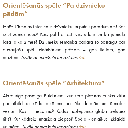
Orientēšanās spēle “Pa dzīvnieku
pēdām”
Izpēti Jūrmalas ielas caur dzīvnieku un putnu paradumiem! Kas
izjūt zemestrīces? Kurš peld ar asti virs ūdens un kā jūrnieki
lasa laika zīmes? Dzīvnieku tematika padara šo pastaigu par
aizraujošu spēli zinātkāriem prātiem – gan lieliem, gan
maziem.
Tuvāk ar maršrutu iepazīsties
šeit
.
Orientēšanās spēle “Arhitektūra”
Aizrautīga pastaiga Bulduriem, kur katrs pieturas punkts kļūst
par atbildi uz kādu jautājumu par ēku detaļām un Jūrmalas
vēsturi: Kas ir mezonīns? Kādus noslēpumus glabā Lielupes
tilts? Kur kādreiz smaržoja ziepes? Spēle vienlaikus izklaidē
un māca.
Tuvāk ar maršrutu iepazīsties
šeit
.