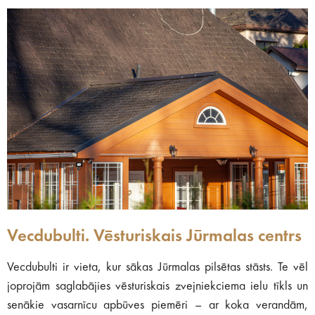
Vecdubulti. Vēsturiskais Jūrmalas centrs
Vecdubulti ir vieta, kur sākas Jūrmalas pilsētas stāsts. Te vēl
joprojām saglabājies vēsturiskais zvejniekciema ielu tīkls un
senākie vasarnīcu apbūves piemēri – ar koka verandām,