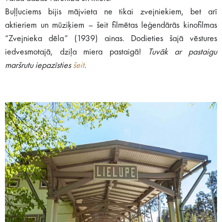
Buļļuciems bijis mājvieta ne tikai zvejniekiem, bet arī
aktieriem un mūziķiem – šeit filmētas leģendārās kinofilmas
“Zvejnieka dēla” (1939) ainas. Dodieties šajā vēstures
iedvesmotajā, dziļa miera pastaigā!
Tuvāk ar pastaigu
maršrutu iepazīsties
šeit
.