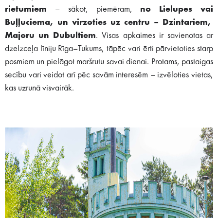
rietumiem
– sākot, piemēram,
no Lielupes vai
Buļļuciema, un virzoties uz centru – Dzintariem,
Majoru un Dubultiem
. Visas apkaimes ir savienotas ar
dzelzceļa līniju Rīga–Tukums, tāpēc vari ērti pārvietoties starp
posmiem un pielāgot maršrutu savai dienai. Protams, pastaigas
secību vari veidot arī pēc savām interesēm – izvēloties vietas,
kas uzrunā visvairāk.