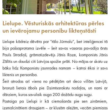
Lielupe. Vēsturiskās arhitektūras pērles
un ievērojamu personību likteņstāsti
Lielupe kādreiz dēvēta par “tālo Jūrmalu”, bet inteliģencei tā
bija pašsaprotama izvēle – šeit savas vasaras pavadīja ārsts
Pauls Stradiņš, grāmatizdevējs Jānis Roze, komponists Jānis
Zālītis un daudzi citi Latvijas spožie prāti. No mājas ar skatu uz
bāku līdz Komponistu jaunrades namam – katrai ēkai ir savs
liktenis un personība.
Šeit atrodas arī viena no pēdējām art deco villām Latvijā,
bronzā lietais ābols pie Dzimtsarakstu nodaļas, un nami ar
dārziem, kuros savulaik auga 200 dažādu augu sugu.
Pastaiga pa Lielupi ir kā ciemošanās pie sen zināmiem,
izsmalcinātiem draugiem – ar klusām alejām, vecām piemiņas