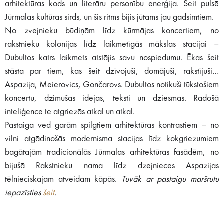
arhitektūras kods un literāru personību enerģija. Šeit pulsē
Jūrmalas kultūras sirds, un šis ritms bijis jūtams jau gadsimtiem.
No zvejnieku būdiņām līdz kūrmājas koncertiem, no
rakstnieku kolonijas līdz laikmetīgās mākslas stacijai –
Dubultos katrs laikmets atstājis savu nospiedumu. Ēkas šeit
stāsta par tiem, kas šeit dzīvojuši, domājuši, rakstījuši…
Aspazija, Meierovics, Gončarovs. Dubultos notikuši tūkstošiem
koncertu, dzimušas idejas, teksti un dziesmas. Radošā
inteliģence te atgriezās atkal un atkal.
Pastaiga ved garām spilgtiem arhitektūras kontrastiem – no
vilni atgādinošās modernisma stacijas līdz kokgriezumiem
bagātajām tradicionālās Jūrmalas arhitektūras fasādēm, no
bijušā Rakstnieku nama līdz dzejnieces Aspazijas
tēlnieciskajam atveidam kāpās.
Tuvāk ar pastaigu maršrutu
iepazīsties
šeit
.