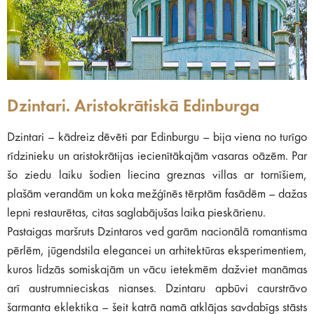
Dzintari. Aristokrātiskā Edinburga
Dzintari – kādreiz dēvēti par Edinburgu – bija viena no turīgo
rīdzinieku un aristokrātijas iecienītākajām vasaras oāzēm. Par
šo ziedu laiku šodien liecina greznas villas ar tornīšiem,
plašām verandām un koka mežģīnēs tērptām fasādēm – dažas
lepni restaurētas, citas saglabājušas laika pieskārienu.
Pastaigas maršruts Dzintaros ved garām nacionālā romantisma
pērlēm, jūgendstila elegancei un arhitektūras eksperimentiem,
kuros līdzās somiskajām un vācu ietekmēm dažviet manāmas
arī austrumnieciskas nianses. Dzintaru apbūvi caurstrāvo
šarmanta eklektika – šeit katrā namā atklājas savdabīgs stāsts