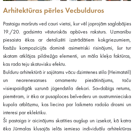
Arhitektūras pērles Vecbulduros
Pastaigu maršruts ved cauri vietai, kur vēl joprojām saglabājies
19./20. gadsimta vēsturiskās apbūves raksturs. Uzmanību
piesaista ēkas ar detalizēti izstrādātiem kokgriezumiem,
fasāžu kompozīcijās dominē asimetriski risinājumi, šur tur
skatam atklājas pildrežģa elementi, un māla kleķa faktūras,
kas rada teju skatuvisku efektu.
Bulduru arhitektūrā ir sajūtams vācu dzimtenes stila (Heimatstil)
un neorenesanses ornamentu piesātinājums, taču
visiespaidīgāk uzrunā jūgendstila dekori. Savdabīgs retums,
piemēram, ir ēka ar pusaploces belvederu un austrumnieciska
kupola atblāzmu, kas liecina par laikmeta radošo drosmi un
interesi par eklektiku.
Šī pastaiga ir aicinājums skatīties augšup un izsekot, kā katra
ēka Jūrmalas klusajās ielās iemieso individuālu arhitektūras