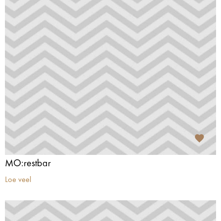
MO:restbar
Loe veel