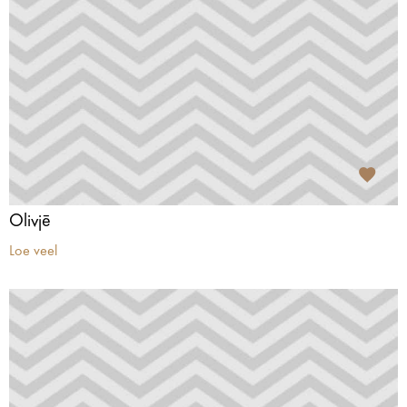
Olivjē
Loe veel