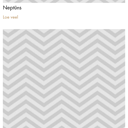
Neptūns
Loe veel