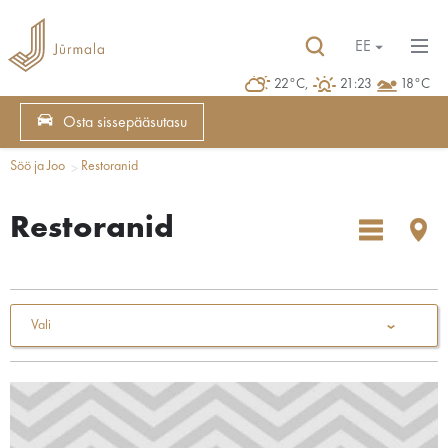
EE
22°C,
21:23
18°C
Osta sissepääsutasu
Söö ja Joo
Restoranid
Restoranid
Vali