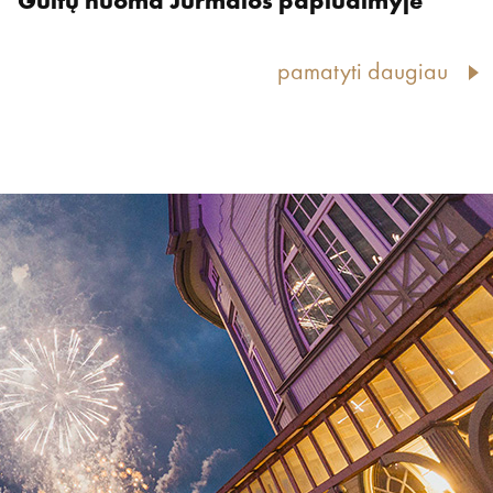
Gultų nuoma Jūrmalos paplūdimyje
pamatyti daugiau