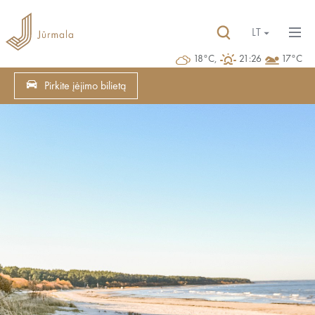
LT
18°C,
21:26
17°C
Pirkite įėjimo bilietą