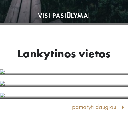
VISI PASIŪLYMAI
Lankytinos vietos
BALTIJOS SROVĖ
MENO OBJEKTAS "JŪRMALA"
KEMERIŲ KURORTINIS PARKAS
pamatyti daugiau