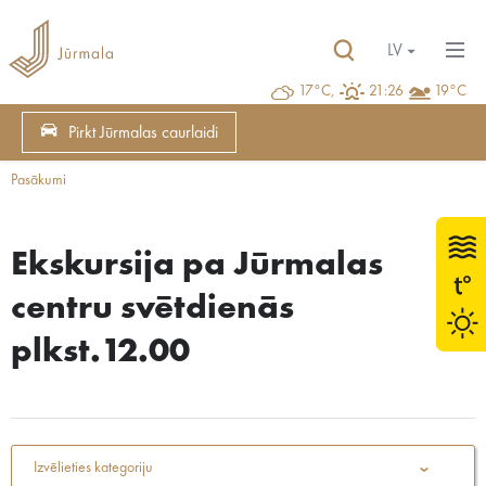
LV
17°C,
21:26
19°C
Pirkt Jūrmalas caurlaidi
Pasākumi
Ekskursija pa Jūrmalas
centru svētdienās
plkst.12.00
Izvēlieties kategoriju