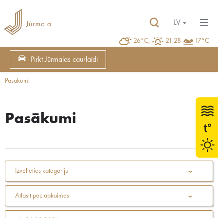
LV
26°C,
21:28
17°C
Pirkt Jūrmalas caurlaidi
Pasākumi
Pasākumi
Izvēlieties kategoriju
Atlasīt pēc apkaimes