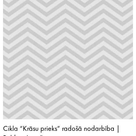
Cikla “Krāsu prieks” radošā nodarbība |