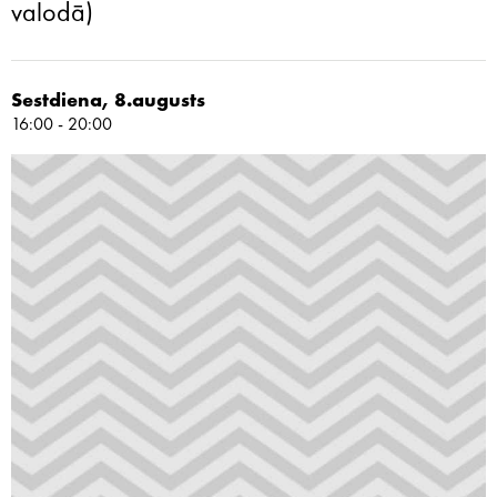
valodā)
Sestdiena, 8.augusts
16:00 - 20:00