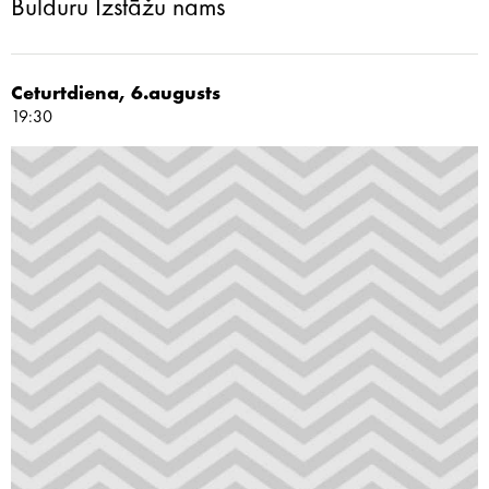
Bulduru Izstāžu nams
Ceturtdiena, 6.augusts
19:30