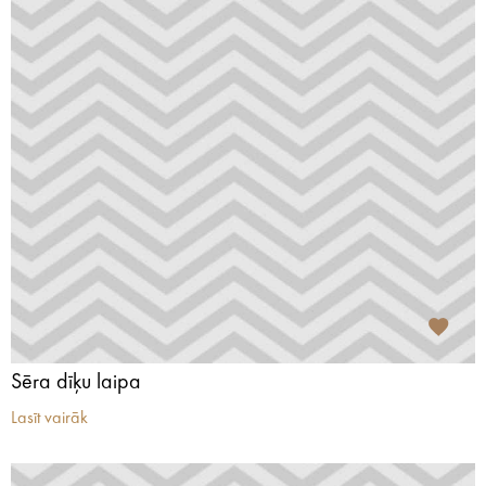
Sēra dīķu laipa
Lasīt vairāk