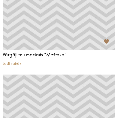
Pārgājienu maršruts "Mežtaka"
Lasīt vairāk