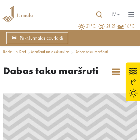
LV
21°C,
21:21
16°C
Pirkt Jūrmalas caurlaidi
Redzi un Dari
Maršruti un ekskursijas
Dabas taku maršruti
Dabas taku maršruti