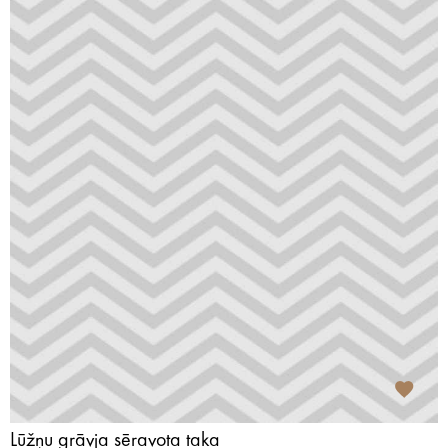
Lūžņu grāvja sēravota taka