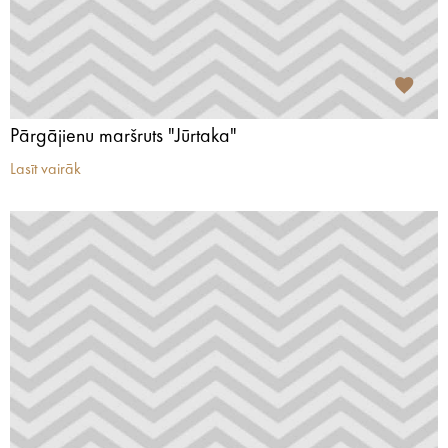
Pārgājienu maršruts "Jūrtaka"
Lasīt vairāk