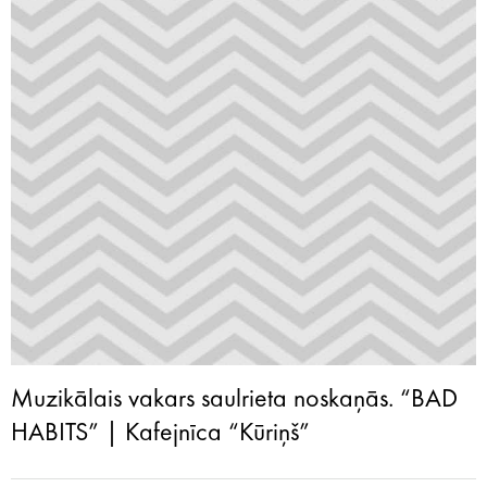
Muzikālais vakars saulrieta noskaņās. “BAD
HABITS” | Kafejnīca “Kūriņš”