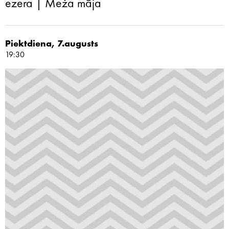
ezera | Meža māja
Piektdiena, 7.augusts
19:30