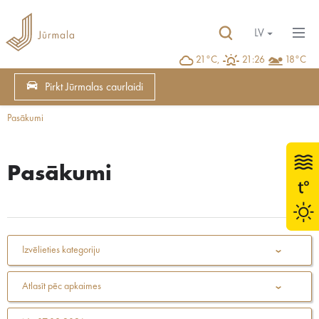
LV
21°C,
21:26
18°C
Pirkt Jūrmalas caurlaidi
Pasākumi
Pasākumi
Izvēlieties kategoriju
Atlasīt pēc apkaimes