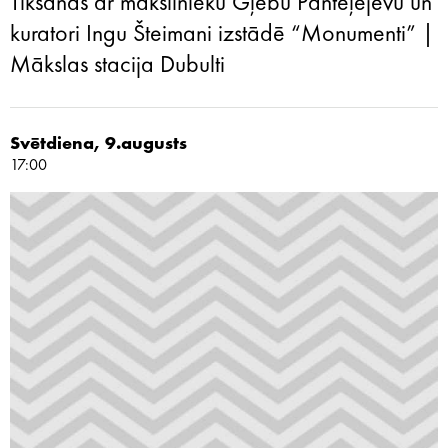
Tikšanās ar mākslinieku Gļebu Panteļejevu un
kuratori Ingu Šteimani izstādē “Monumenti” |
Mākslas stacija Dubulti
Svētdiena, 9.augusts
17:00