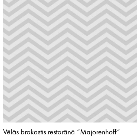
Vēlās brokastis restorānā “Majorenhoff”