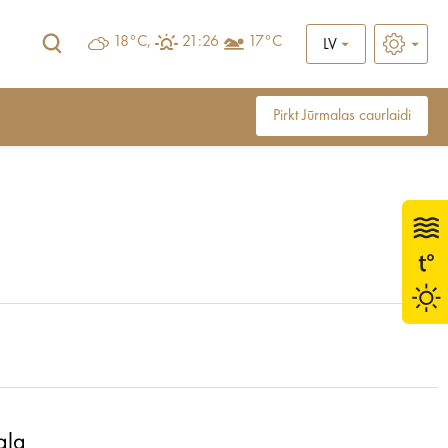
18°C,
21:26
17°C
LV
Pirkt Jūrmalas caurlaidi
ala