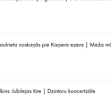
saulrieta noskaņās pie Kaņiera ezera | Meža m
ins: Jubilejas tūre | Dzintaru koncertzāle