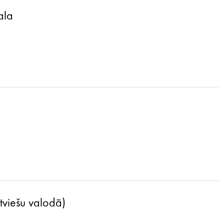
ala
atviešu valodā)