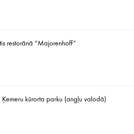
tis restorānā “Majorenhoff”
a Ķemeru kūrorta parku (angļu valodā)