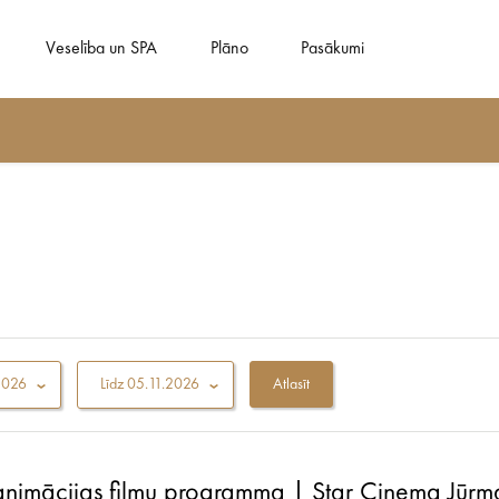
Veselība un SPA
Plāno
Pasākumi
2026
Līdz
05.11.2026
animācijas filmu programma | Star Cinema Jūrm