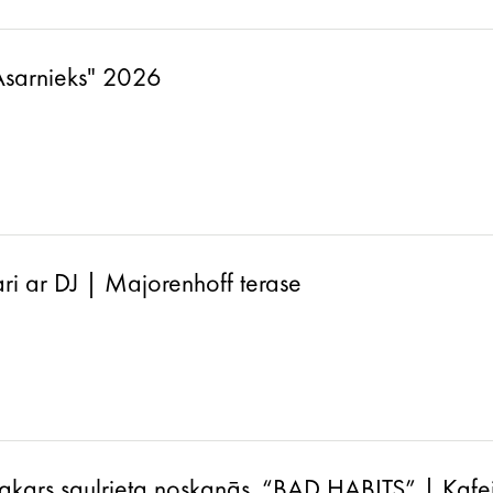
-Asarnieks" 2026
ri ar DJ | Majorenhoff terase
akars saulrieta noskaņās. “BAD HABITS” | Kafej