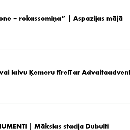
one – rokassomiņa” | Aspazijas mājā
 vai laivu Ķemeru tīrelī ar Advaitaadven
UMENTI | Mākslas stacija Dubulti