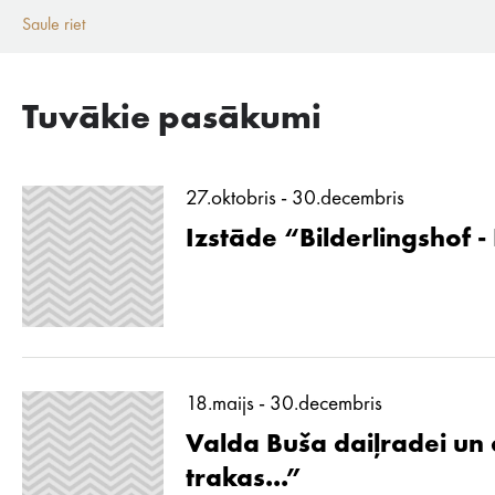
Saule riet
Tuvākie pasākumi
27.oktobris - 30.decembris
Izstāde “Bilderlingshof -
18.maijs - 30.decembris
Valda Buša daiļradei un d
trakas...”