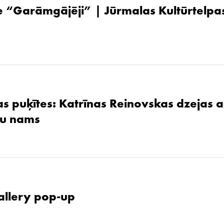
 “Garāmgājēji” | Jūrmalas Kultūrtelpas
as puķītes: Katrīnas Reinovskas dzejas 
žu nams
allery pop-up