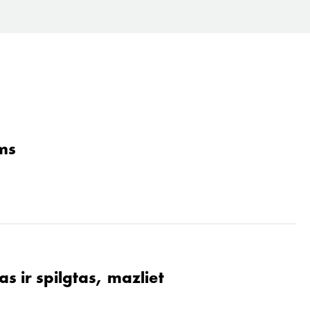
ams
s ir spilgtas, mazliet