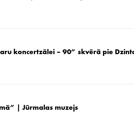
aru koncertzālei – 90” skvērā pie Dzint
ūsmā” | Jūrmalas muzejs