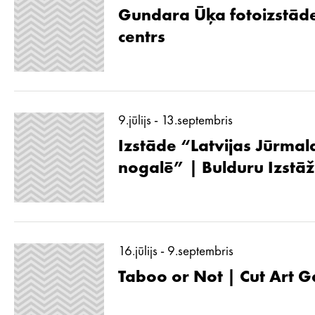
Gundara Ūķa fotoizstāde
centrs
9.jūlijs - 13.septembris
Izstāde “Latvijas Jūrmal
nogalē” | Bulduru Izstā
16.jūlijs - 9.septembris
Taboo or Not | Cut Art G