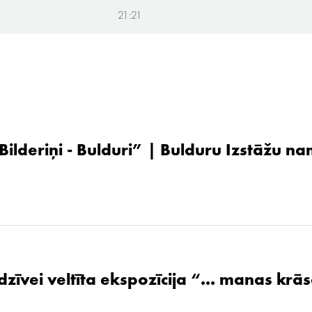
21:21
 Bilderiņi - Bulduri” | Bulduru Izstāžu n
zīvei veltīta ekspozīcija “... manas krāsa