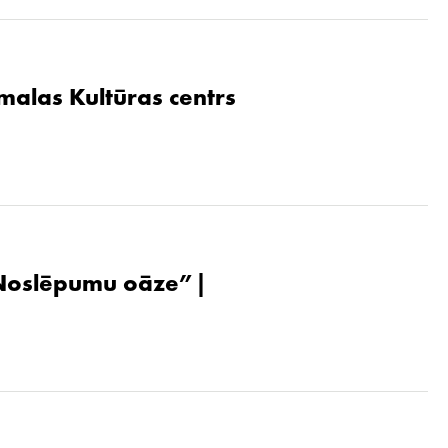
malas Kultūras centrs
. Noslēpumu oāze”|