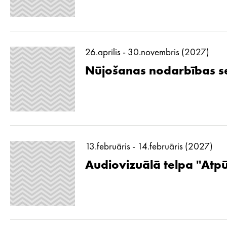
26.aprīlis - 30.novembris (2027)
Nūjošanas nodarbības se
13.februāris - 14.februāris (2027)
Audiovizuālā telpa ''Atp