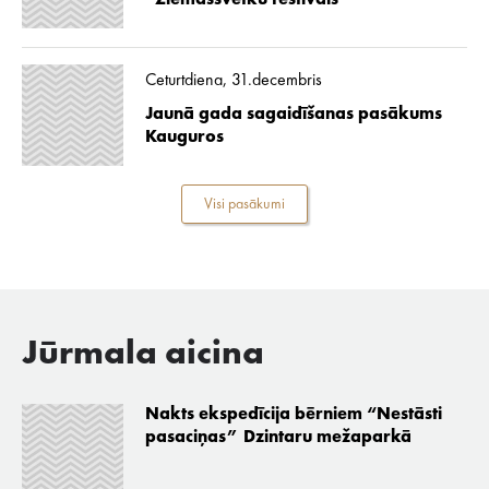
“Ziemassvētku festivāls”
Ceturtdiena, 31.decembris
Jaunā gada sagaidīšanas pasākums
Kauguros
Visi pasākumi
Jūrmala aicina
Nakts ekspedīcija bērniem “Nestāsti
pasaciņas” Dzintaru mežaparkā