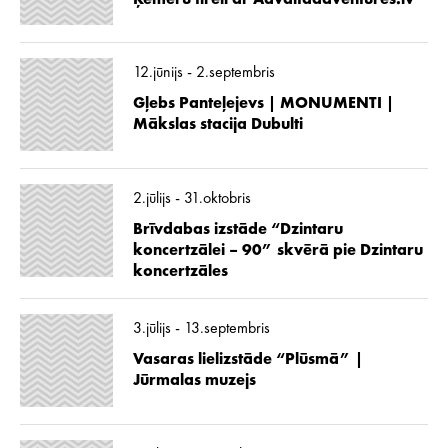
12.jūnijs - 2.septembris
Gļebs Panteļejevs | MONUMENTI |
Mākslas stacija Dubulti
2.jūlijs - 31.oktobris
Brīvdabas izstāde “Dzintaru
koncertzālei – 90” skvērā pie Dzintaru
koncertzāles
3.jūlijs - 13.septembris
Vasaras lielizstāde “Plūsmā” |
Jūrmalas muzejs