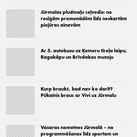
Jūrmalas pludmaļu ceļvedis: no
rosīgām promenādēm līdz neskartām
piejūras ainavām
Ar 5. autobusu uz Ķemeru tīreļa laipu,
Ragakāpu un Brīvdabas muzeju
Kurp braukt, kad nav ko darīt?
Pūkainis brauc ar Vivi uz Jūrmalu
Vasaras nometnes Jūrmalā – no
programmēšanas līdz sportam un