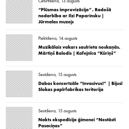
Ceturtdiena, 13.augusts
“Plūsmas improvizācija”. Radošā
nodarbība ar Ilzi Paparinsku |
Jūrmalas muzejs
Piektdiena, 14.augusts
Muzikālais vakars saulrieta noskaņās.
Mārtiņš Balodis | Kafejnīca “Kūriņš”
Sestdiena, 15.augusts
Dabas koncertzāle “Invasivus!” | Bijusī
Slokas papīrfabrikas teritorija
Sestdiena, 15.augusts
Nakts ekspedīcija ģimenei “Nestāsti
Pasaciņas”