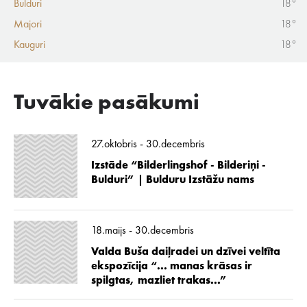
Bulduri
18°
Majori
18°
Kauguri
18°
Tuvākie pasākumi
27.oktobris - 30.decembris
Izstāde “Bilderlingshof - Bilderiņi -
Bulduri” | Bulduru Izstāžu nams
18.maijs - 30.decembris
Valda Buša daiļradei un dzīvei veltīta
ekspozīcija “... manas krāsas ir
spilgtas, mazliet trakas...”