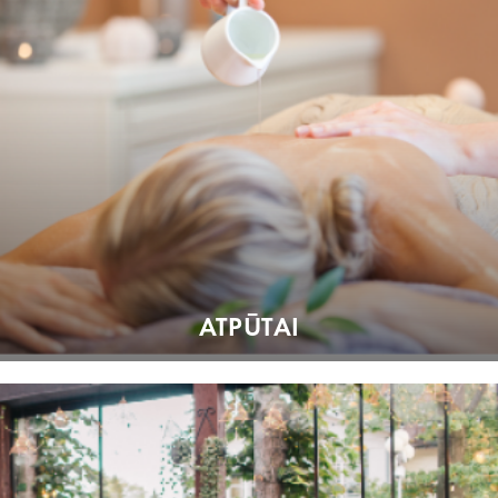
ATPŪTAI