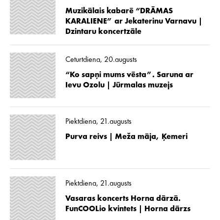
Muzikālais kabarē “DRĀMAS
KARALIENE” ar Jekaterinu Varnavu |
Dzintaru koncertzāle
Ceturtdiena, 20.augusts
“Ko sapņi mums vēsta”. Saruna ar
Ievu Ozolu | Jūrmalas muzejs
Piektdiena, 21.augusts
Purva reivs | Meža māja, Ķemeri
Piektdiena, 21.augusts
Vasaras koncerts Horna dārzā.
FunCOOLio kvintets | Horna dārzs