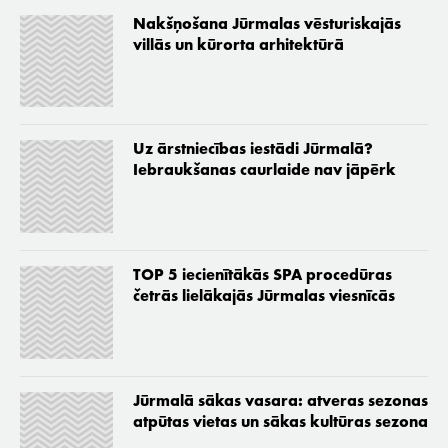
Nakšņošana Jūrmalas vēsturiskajās
villās un kūrorta arhitektūrā
Uz ārstniecības iestādi Jūrmalā?
Iebraukšanas caurlaide nav jāpērk
TOP 5 iecienītākās SPA procedūras
četrās lielākajās Jūrmalas viesnīcās
Jūrmalā sākas vasara: atveras sezonas
atpūtas vietas un sākas kultūras sezona