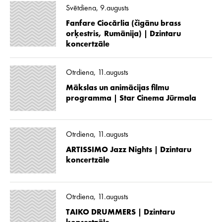
Svētdiena, 9.augusts
Fanfare Ciocărlia (čigānu brass
orķestris, Rumānija) | Dzintaru
koncertzāle
Otrdiena, 11.augusts
Mākslas un animācijas filmu
programma | Star Cinema Jūrmala
Otrdiena, 11.augusts
ARTISSIMO Jazz Nights | Dzintaru
koncertzāle
Otrdiena, 11.augusts
TAIKO DRUMMERS | Dzintaru