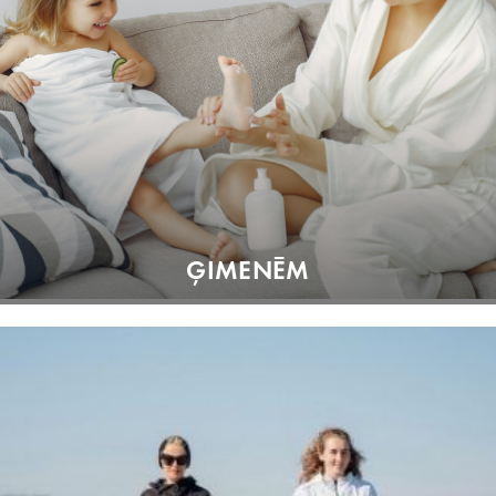
ĢIMENĒM