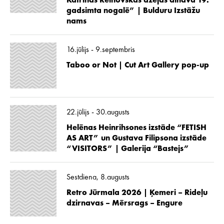
Katrīnas Reinovskas dzejas ainava 19.
gadsimta nogalē” | Bulduru Izstāžu
nams
16.jūlijs - 9.septembris
Taboo or Not | Cut Art Gallery pop-up
22.jūlijs - 30.augusts
Helēnas Heinrihsones izstāde “FETISH
AS ART” un Gustava Filipsona izstāde
“VISITORS” | Galerija “Bastejs”
Sestdiena, 8.augusts
Retro Jūrmala 2026 | Ķemeri – Rideļu
dzirnavas – Mērsrags – Engure