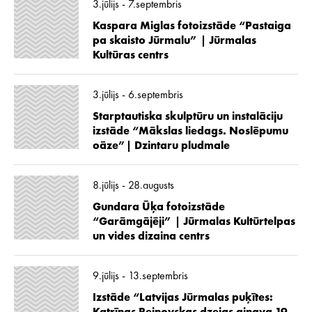
3.jūlijs - 7.septembris
Kaspara Miglas fotoizstāde “Pastaiga
pa skaisto Jūrmalu” | Jūrmalas
Kultūras centrs
3.jūlijs - 6.septembris
Starptautiska skulptūru un instalāciju
izstāde “Mākslas liedags. Noslēpumu
oāze”| Dzintaru pludmale
8.jūlijs - 28.augusts
Gundara Ūķa fotoizstāde
“Garāmgājēji” | Jūrmalas Kultūrtelpas
un vides dizaina centrs
9.jūlijs - 13.septembris
Izstāde “Latvijas Jūrmalas puķītes: