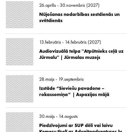
26.aprīlis - 30.novembris (2027)
Nūjošanas nodarbības sestdienās un
svētdienās
13.februāris - 14.februāris (2027)
Audiovizuālā telpa ''Atpūtnieks ceļā uz
Jūrmalu'' | Jūrmalas muzejs
28.maijs - 19.septembris
Izstāde “Sieviešu pavadone –
rokassomiņa” | Aspazijas mājā
30.maijs - 14.augusts
Piedzīvojumi ar SUP dēli vai laivu
Ķemeru tīrelī ar Advaitaadventures.lv