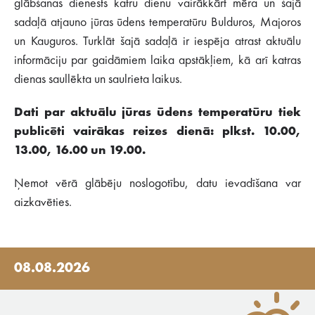
glābšanas dienests katru dienu vairākkārt mēra un šajā
sadaļā atjauno jūras ūdens temperatūru Bulduros, Majoros
un Kauguros. Turklāt šajā sadaļā ir iespēja atrast aktuālu
informāciju par gaidāmiem laika apstākļiem, kā arī katras
dienas saullēkta un saulrieta laikus.
Dati par aktuālu jūras ūdens temperatūru tiek
publicēti vairākas reizes dienā: plkst. 10.00,
13.00, 16.00 un 19.00.
Ņemot vērā glābēju noslogotību, datu ievadīšana var
aizkavēties.
08.08.2026