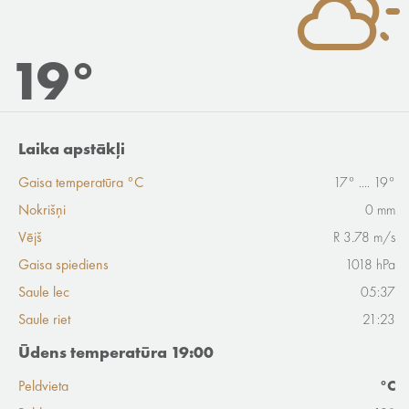
19°
Laika apstākļi
Gaisa temperatūra °C
17° .... 19°
Nokrišņi
0 mm
Vējš
R 3.78 m/s
Gaisa spiediens
1018 hPa
Saule lec
05:37
Saule riet
21:23
Ūdens temperatūra 19:00
Peldvieta
°C