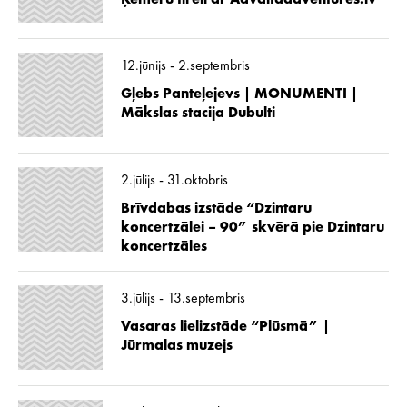
12.jūnijs - 2.septembris
Gļebs Panteļejevs | MONUMENTI |
Mākslas stacija Dubulti
2.jūlijs - 31.oktobris
Brīvdabas izstāde “Dzintaru
koncertzālei – 90” skvērā pie Dzintaru
koncertzāles
3.jūlijs - 13.septembris
Vasaras lielizstāde “Plūsmā” |
Jūrmalas muzejs