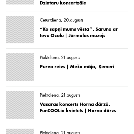
Dzintaru koncertzāle
Ceturtdiena, 20.augusts
“Ko sapņi mums vēsta”. Saruna ar
Ievu Ozolu | Jūrmalas muzejs
Piektdiena, 21.augusts
Purva reivs | Meža māja, Ķemeri
Piektdiena, 21.augusts
Vasaras koncerts Horna dārzā.
FunCOOLio kvintets | Horna dārzs
Piektdiena, 21.augusts