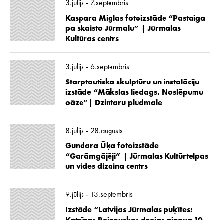
3.jūlijs - 7.septembris
Kaspara Miglas fotoizstāde “Pastaiga
pa skaisto Jūrmalu” | Jūrmalas
Kultūras centrs
3.jūlijs - 6.septembris
Starptautiska skulptūru un instalāciju
izstāde “Mākslas liedags. Noslēpumu
oāze”| Dzintaru pludmale
8.jūlijs - 28.augusts
Gundara Ūķa fotoizstāde
“Garāmgājēji” | Jūrmalas Kultūrtelpas
un vides dizaina centrs
9.jūlijs - 13.septembris
Izstāde “Latvijas Jūrmalas puķītes: