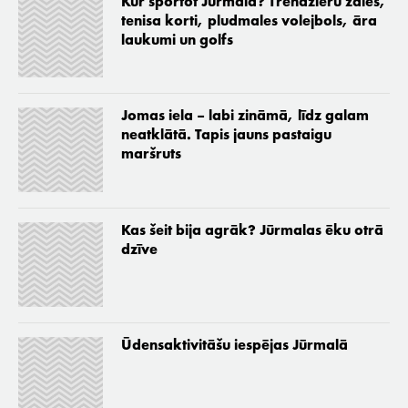
Kur sportot Jūrmalā? Trenažieru zāles,
tenisa korti, pludmales volejbols, āra
laukumi un golfs
Jomas iela – labi zināmā, līdz galam
neatklātā. Tapis jauns pastaigu
maršruts
Kas šeit bija agrāk? Jūrmalas ēku otrā
dzīve
Ūdensaktivitāšu iespējas Jūrmalā