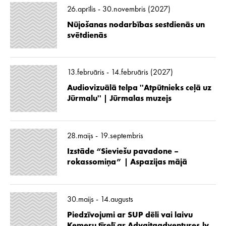
26.aprīlis - 30.novembris (2027)
Nūjošanas nodarbības sestdienās un
svētdienās
13.februāris - 14.februāris (2027)
Audiovizuālā telpa ''Atpūtnieks ceļā uz
Jūrmalu'' | Jūrmalas muzejs
28.maijs - 19.septembris
Izstāde “Sieviešu pavadone –
rokassomiņa” | Aspazijas mājā
30.maijs - 14.augusts
Piedzīvojumi ar SUP dēli vai laivu
Ķemeru tīrelī ar Advaitaadventures.lv