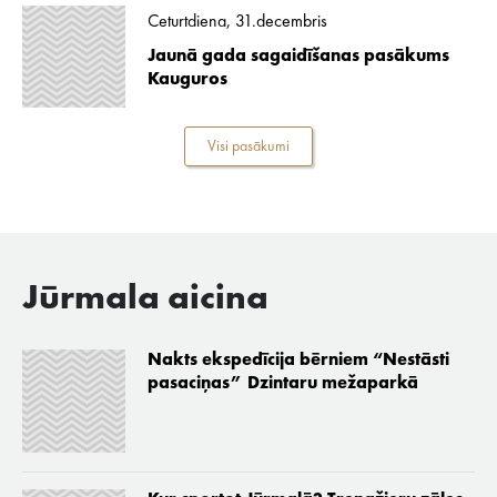
Ceturtdiena, 31.decembris
Jaunā gada sagaidīšanas pasākums
Kauguros
Visi pasākumi
Jūrmala aicina
Nakts ekspedīcija bērniem “Nestāsti
pasaciņas” Dzintaru mežaparkā