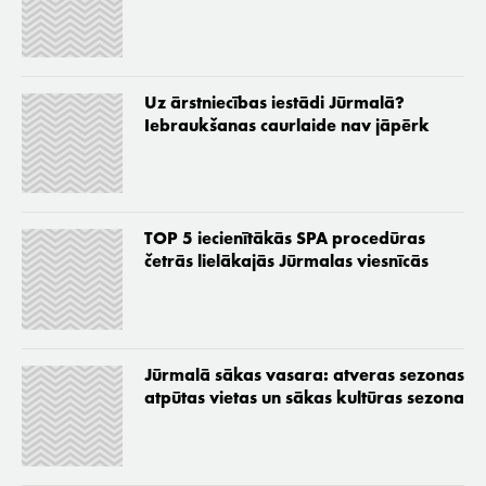
Uz ārstniecības iestādi Jūrmalā?
Iebraukšanas caurlaide nav jāpērk
TOP 5 iecienītākās SPA procedūras
četrās lielākajās Jūrmalas viesnīcās
Jūrmalā sākas vasara: atveras sezonas
atpūtas vietas un sākas kultūras sezona