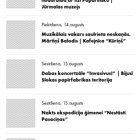
nodarbība ar Ilzi Paparinsku |
Jūrmalas muzejs
Piektdiena, 14.augusts
Muzikālais vakars saulrieta noskaņās.
Mārtiņš Balodis | Kafejnīca “Kūriņš”
Sestdiena, 15.augusts
Dabas koncertzāle “Invasivus!” | Bijusī
Slokas papīrfabrikas teritorija
Sestdiena, 15.augusts
Nakts ekspedīcija ģimenei “Nestāsti
Pasaciņas”