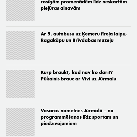
rosīgām promenādēm līdz neskartām
piejūras ainavām
Ar 5. autobusu uz Ķemeru tīreļa laipu,
Ragakāpu un Brīvdabas muzeju
Kurp braukt, kad nav ko darīt?
Pūkainis brauc ar Vivi uz Jūrmalu
Vasaras nometnes Jūrmalā – no
programmēšanas līdz sportam un
piedzīvojumiem