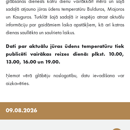
glābšanas dienests katru dienu vairākkārt mēra un šajā
sadaļā atjauno jūras ūdens temperatūru Bulduros, Majoros
un Kauguros. Turklāt šajā sadaļā ir iespēja atrast aktuālu
informāciju par gaidāmiem laika apstākļiem, kā arī katras
dienas saullēkta un saulrieta laikus.
Dati par aktuālu jūras ūdens temperatūru tiek
publicēti vairākas reizes dienā: plkst. 10.00,
13.00, 16.00 un 19.00.
Ņemot vērā glābēju noslogotību, datu ievadīšana var
aizkavēties.
09.08.2026