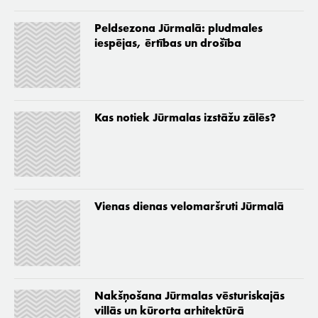
Peldsezona Jūrmalā: pludmales
iespējas, ērtības un drošība
Kas notiek Jūrmalas izstāžu zālēs?
Vienas dienas velomaršruti Jūrmalā
Nakšņošana Jūrmalas vēsturiskajās
villās un kūrorta arhitektūrā