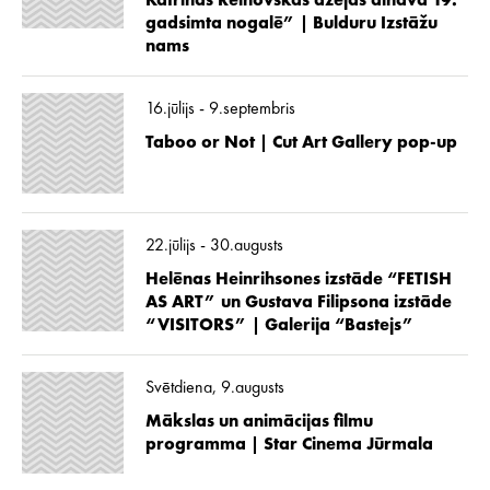
Katrīnas Reinovskas dzejas ainava 19.
gadsimta nogalē” | Bulduru Izstāžu
nams
16.jūlijs - 9.septembris
Taboo or Not | Cut Art Gallery pop-up
22.jūlijs - 30.augusts
Helēnas Heinrihsones izstāde “FETISH
AS ART” un Gustava Filipsona izstāde
“VISITORS” | Galerija “Bastejs”
Svētdiena, 9.augusts
Mākslas un animācijas filmu
programma | Star Cinema Jūrmala