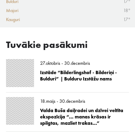
Bulduri
17°
Majori
18°
Kauguri
17°
Tuvākie pasākumi
27.oktobris - 30.decembris
Izstāde “Bilderlingshof - Bilderiņi -
Bulduri” | Bulduru Izstāžu nams
18.maijs - 30.decembris
Valda Buša daiļradei un dzīvei veltīta
ekspozīcija “... manas krāsas ir
spilgtas, mazliet trakas...”