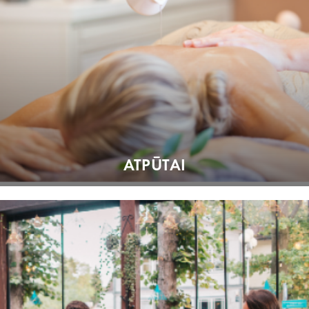
ATPŪTAI