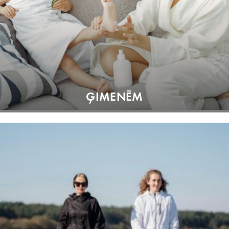
ĢIMENĒM