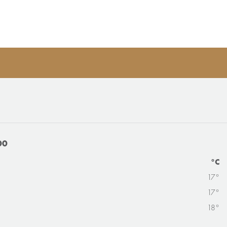
00
°C
17°
17°
18°