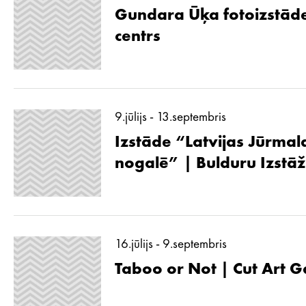
Gundara Ūķa fotoizstāde
centrs
9.jūlijs - 13.septembris
Izstāde “Latvijas Jūrmal
nogalē” | Bulduru Izstā
16.jūlijs - 9.septembris
Taboo or Not | Cut Art G