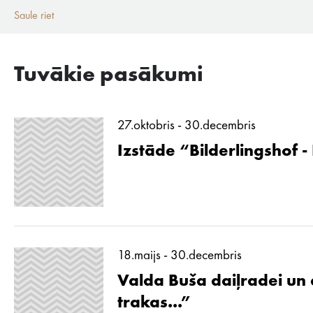
Saule riet
Tuvākie pasākumi
27.oktobris - 30.decembris
Izstāde “Bilderlingshof -
18.maijs - 30.decembris
Valda Buša daiļradei un d
trakas...”