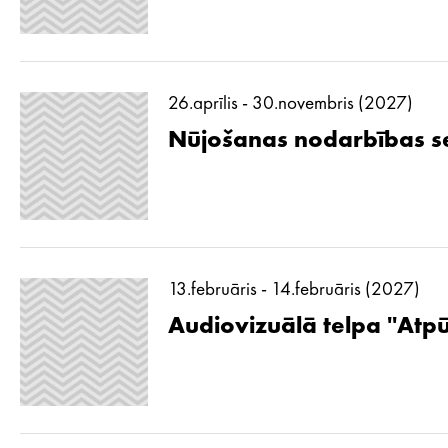
26.aprīlis - 30.novembris (2027)
Nūjošanas nodarbības se
13.februāris - 14.februāris (2027)
Audiovizuālā telpa ''Atp