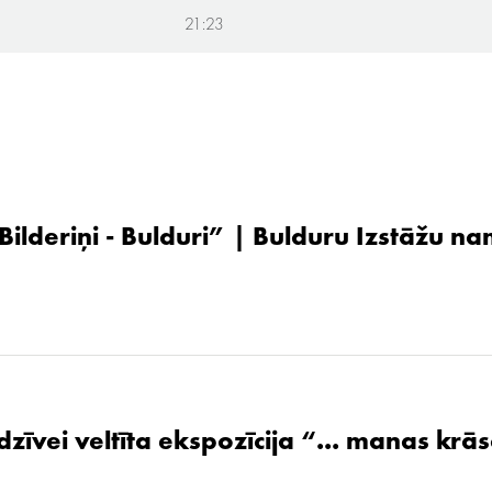
21:23
 Bilderiņi - Bulduri” | Bulduru Izstāžu n
zīvei veltīta ekspozīcija “... manas krāsa