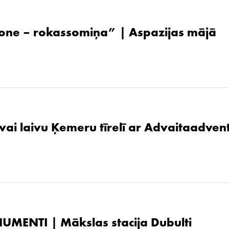
one – rokassomiņa” | Aspazijas mājā
 vai laivu Ķemeru tīrelī ar Advaitaadven
UMENTI | Mākslas stacija Dubulti