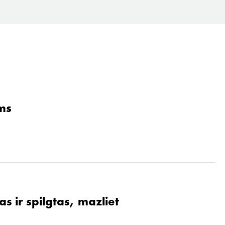
ams
s ir spilgtas, mazliet