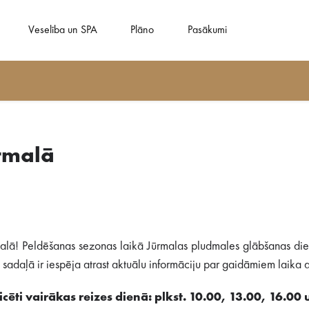
Veselība un SPA
Plāno
Pasākumi
rmalā
alā! Peldēšanas sezonas laikā Jūrmalas pludmales glābšanas dien
adaļā ir iespēja atrast aktuālu informāciju par gaidāmiem laika ap
cēti vairākas reizes dienā: plkst. 10.00, 13.00, 16.00 