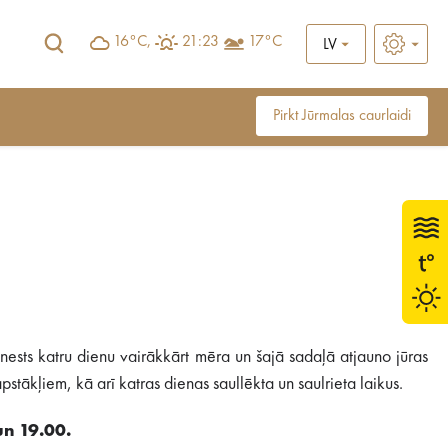
16°C,
21:23
17°C
LV
Pirkt Jūrmalas caurlaidi
ests katru dienu vairākkārt mēra un šajā sadaļā atjauno jūras
stākļiem, kā arī katras dienas saullēkta un saulrieta laikus.
un 19.00.