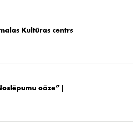
malas Kultūras centrs
. Noslēpumu oāze”|