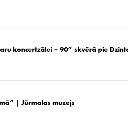
aru koncertzālei – 90” skvērā pie Dzint
ūsmā” | Jūrmalas muzejs