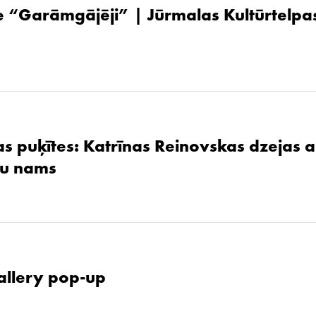
 “Garāmgājēji” | Jūrmalas Kultūrtelpas
as puķītes: Katrīnas Reinovskas dzejas 
žu nams
allery pop-up