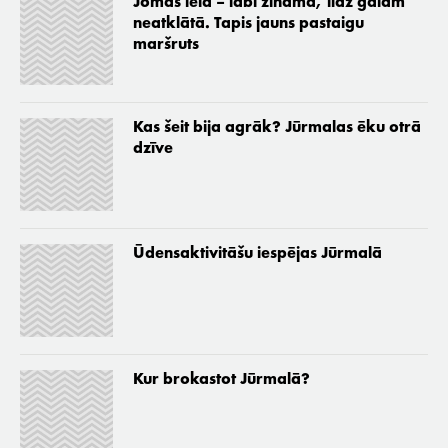
Jomas iela – labi zināmā, līdz galam
neatklātā. Tapis jauns pastaigu
maršruts
Kas šeit bija agrāk? Jūrmalas ēku otrā
dzīve
Ūdensaktivitāšu iespējas Jūrmalā
Kur brokastot Jūrmalā?