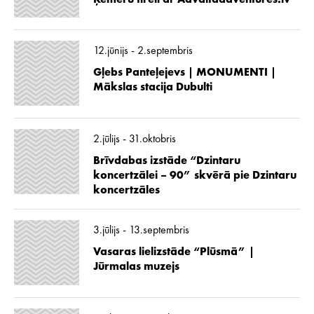
12.jūnijs - 2.septembris
Gļebs Panteļejevs | MONUMENTI |
Mākslas stacija Dubulti
2.jūlijs - 31.oktobris
Brīvdabas izstāde “Dzintaru
koncertzālei – 90” skvērā pie Dzintaru
koncertzāles
3.jūlijs - 13.septembris
Vasaras lielizstāde “Plūsmā” |
Jūrmalas muzejs