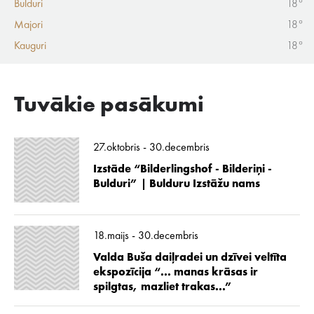
Bulduri
18°
Majori
18°
Kauguri
18°
Tuvākie pasākumi
27.oktobris - 30.decembris
Izstāde “Bilderlingshof - Bilderiņi -
Bulduri” | Bulduru Izstāžu nams
18.maijs - 30.decembris
Valda Buša daiļradei un dzīvei veltīta
ekspozīcija “... manas krāsas ir
spilgtas, mazliet trakas...”