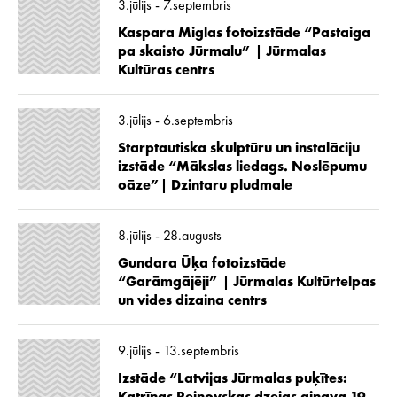
3.jūlijs - 7.septembris
Kaspara Miglas fotoizstāde “Pastaiga
pa skaisto Jūrmalu” | Jūrmalas
Kultūras centrs
3.jūlijs - 6.septembris
Starptautiska skulptūru un instalāciju
izstāde “Mākslas liedags. Noslēpumu
oāze”| Dzintaru pludmale
8.jūlijs - 28.augusts
Gundara Ūķa fotoizstāde
“Garāmgājēji” | Jūrmalas Kultūrtelpas
un vides dizaina centrs
9.jūlijs - 13.septembris
Izstāde “Latvijas Jūrmalas puķītes: