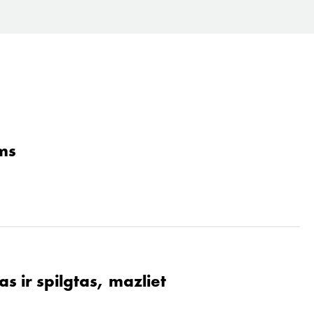
ams
s ir spilgtas, mazliet