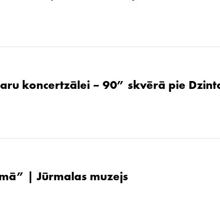
aru koncertzālei – 90” skvērā pie Dzint
ūsmā” | Jūrmalas muzejs