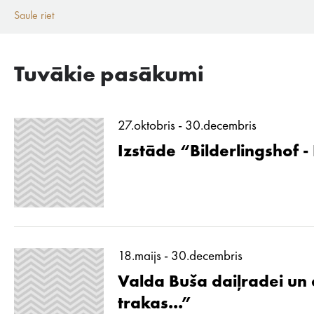
Saule riet
Tuvākie pasākumi
27.oktobris - 30.decembris
Izstāde “Bilderlingshof -
18.maijs - 30.decembris
Valda Buša daiļradei un d
trakas...”