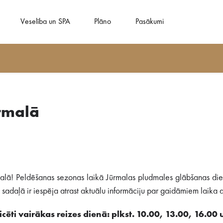
Veselība un SPA
Plāno
Pasākumi
rmalā
alā! Peldēšanas sezonas laikā Jūrmalas pludmales glābšanas dien
adaļā ir iespēja atrast aktuālu informāciju par gaidāmiem laika ap
cēti vairākas reizes dienā: plkst. 10.00, 13.00, 16.00 