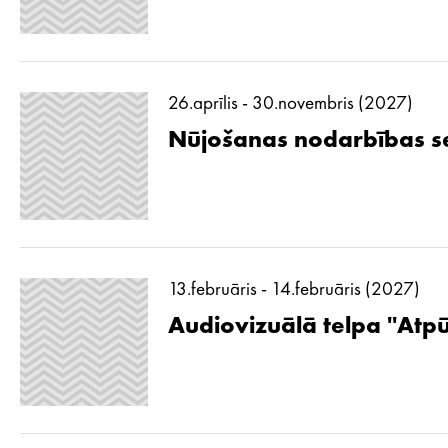
26.aprīlis - 30.novembris (2027)
Nūjošanas nodarbības se
13.februāris - 14.februāris (2027)
Audiovizuālā telpa ''Atp