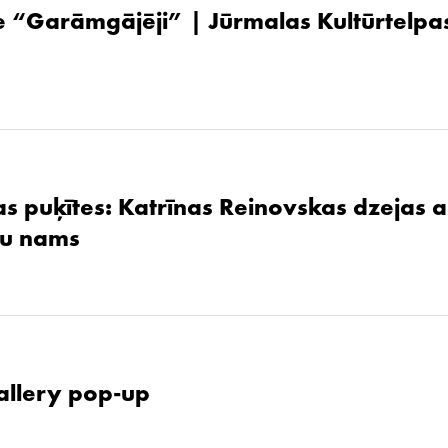
 “Garāmgājēji” | Jūrmalas Kultūrtelpas
as puķītes: Katrīnas Reinovskas dzejas 
žu nams
allery pop-up