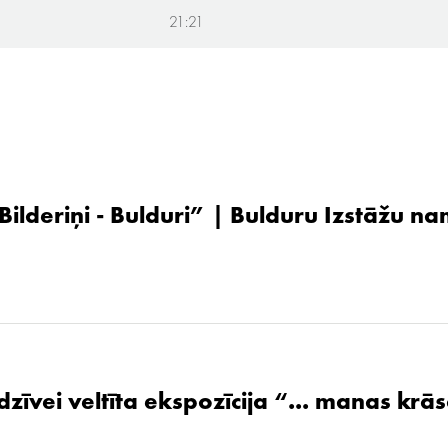
21:21
 Bilderiņi - Bulduri” | Bulduru Izstāžu n
zīvei veltīta ekspozīcija “... manas krāsa