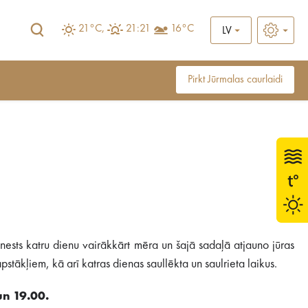
21°C,
21:21
16°C
LV
Pirkt Jūrmalas caurlaidi
ests katru dienu vairākkārt mēra un šajā sadaļā atjauno jūras
stākļiem, kā arī katras dienas saullēkta un saulrieta laikus.
un 19.00.