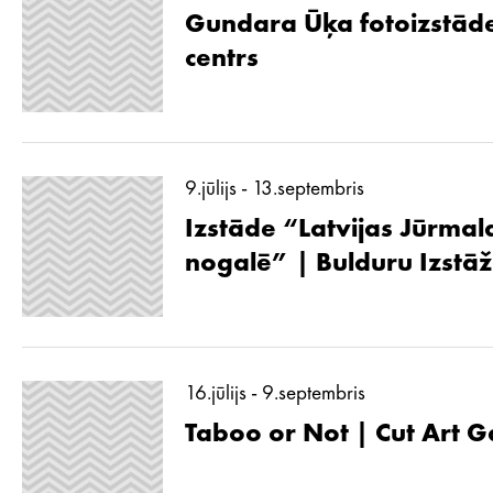
Gundara Ūķa fotoizstāde
centrs
9.jūlijs - 13.septembris
Izstāde “Latvijas Jūrmal
nogalē” | Bulduru Izstā
16.jūlijs - 9.septembris
Taboo or Not | Cut Art G