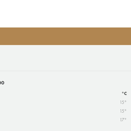
00
°C
15°
15°
17°