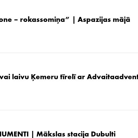
one – rokassomiņa” | Aspazijas mājā
 vai laivu Ķemeru tīrelī ar Advaitaadven
UMENTI | Mākslas stacija Dubulti