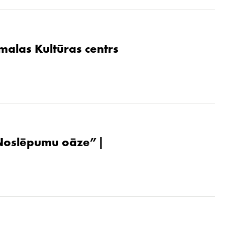
malas Kultūras centrs
. Noslēpumu oāze”|