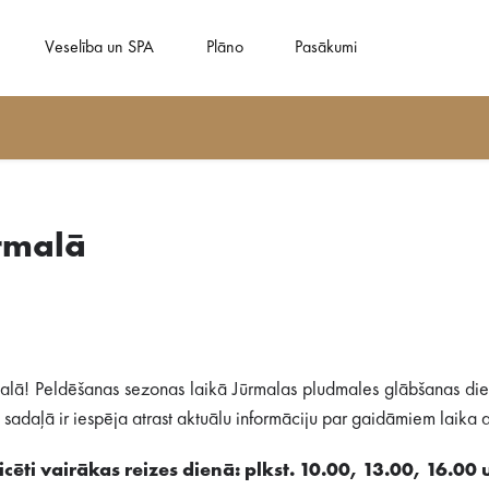
Veselība un SPA
Plāno
Pasākumi
rmalā
alā! Peldēšanas sezonas laikā Jūrmalas pludmales glābšanas dien
adaļā ir iespēja atrast aktuālu informāciju par gaidāmiem laika ap
cēti vairākas reizes dienā: plkst. 10.00, 13.00, 16.00 