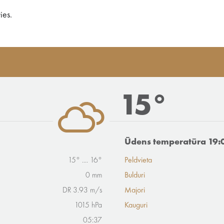
ies.
15°
Ūdens temperatūra 19:
15° .... 16°
Peldvieta
0 mm
Bulduri
DR 3.93 m/s
Majori
1015 hPa
Kauguri
05:37