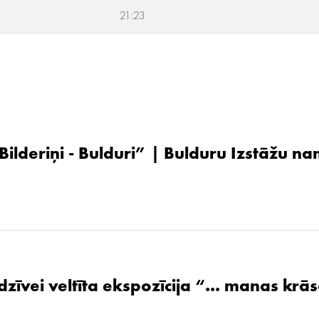
21:23
 Bilderiņi - Bulduri” | Bulduru Izstāžu n
zīvei veltīta ekspozīcija “... manas krāsa