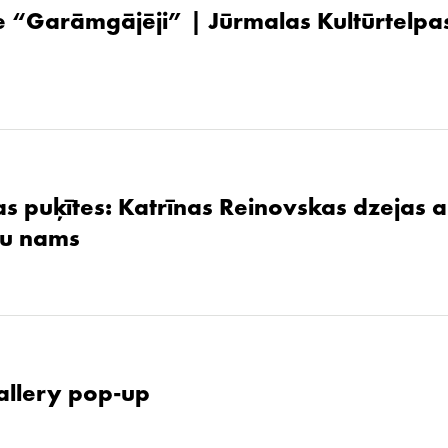
 “Garāmgājēji” | Jūrmalas Kultūrtelpas
as puķītes: Katrīnas Reinovskas dzejas 
žu nams
allery pop-up