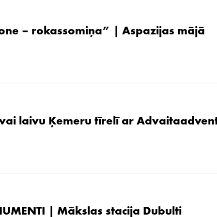
one – rokassomiņa” | Aspazijas mājā
 vai laivu Ķemeru tīrelī ar Advaitaadven
UMENTI | Mākslas stacija Dubulti