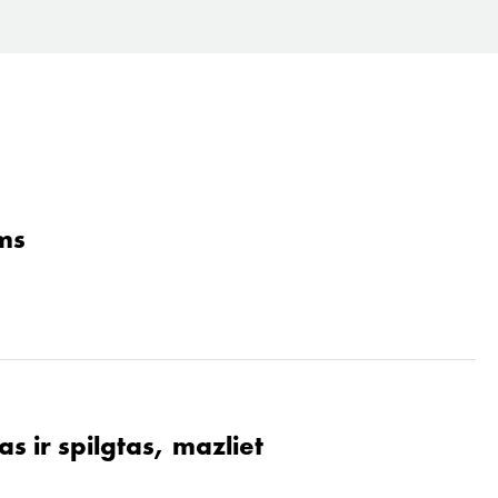
ams
s ir spilgtas, mazliet