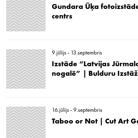
Gundara Ūķa fotoizstāde
centrs
9.jūlijs - 13.septembris
Izstāde “Latvijas Jūrmal
nogalē” | Bulduru Izstā
16.jūlijs - 9.septembris
Taboo or Not | Cut Art G