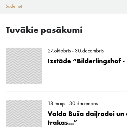
Saule riet
Tuvākie pasākumi
27.oktobris - 30.decembris
Izstāde “Bilderlingshof -
18.maijs - 30.decembris
Valda Buša daiļradei un d
trakas...”