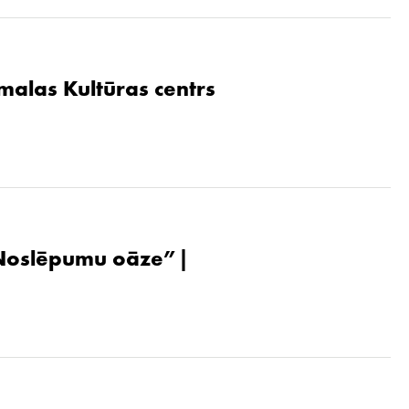
malas Kultūras centrs
. Noslēpumu oāze”|