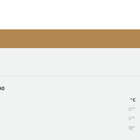
00
°C
17°
17°
18°