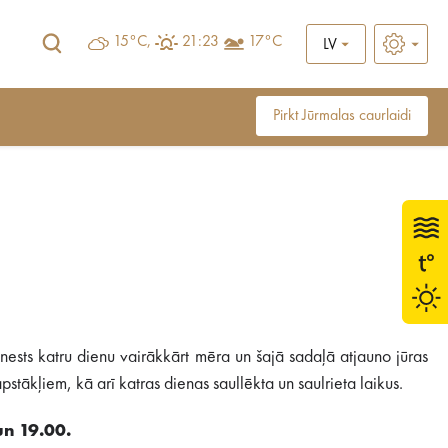
15°C,
21:23
17°C
LV
Pirkt Jūrmalas caurlaidi
ests katru dienu vairākkārt mēra un šajā sadaļā atjauno jūras
stākļiem, kā arī katras dienas saullēkta un saulrieta laikus.
un 19.00.