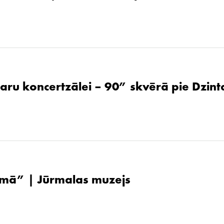
aru koncertzālei – 90” skvērā pie Dzint
ūsmā” | Jūrmalas muzejs