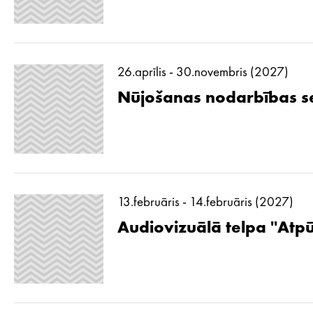
26.aprīlis - 30.novembris (2027)
Nūjošanas nodarbības se
13.februāris - 14.februāris (2027)
Audiovizuālā telpa ''Atp