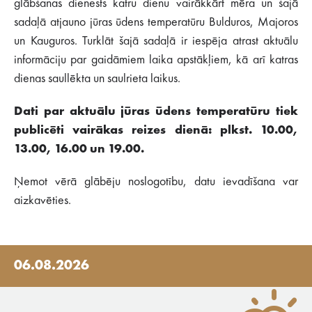
glābšanas dienests katru dienu vairākkārt mēra un šajā
sadaļā atjauno jūras ūdens temperatūru Bulduros, Majoros
un Kauguros. Turklāt šajā sadaļā ir iespēja atrast aktuālu
informāciju par gaidāmiem laika apstākļiem, kā arī katras
dienas saullēkta un saulrieta laikus.
Dati par aktuālu jūras ūdens temperatūru tiek
publicēti vairākas reizes dienā: plkst. 10.00,
13.00, 16.00 un 19.00.
Ņemot vērā glābēju noslogotību, datu ievadīšana var
aizkavēties.
06.08.2026