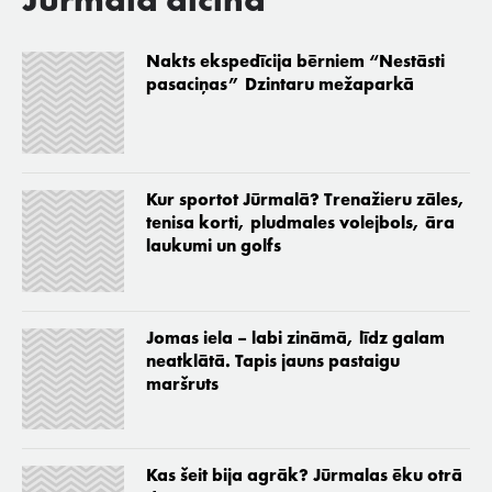
Jūrmala aicina
Nakts ekspedīcija bērniem “Nestāsti
pasaciņas” Dzintaru mežaparkā
Kur sportot Jūrmalā? Trenažieru zāles,
tenisa korti, pludmales volejbols, āra
laukumi un golfs
Jomas iela – labi zināmā, līdz galam
neatklātā. Tapis jauns pastaigu
maršruts
Kas šeit bija agrāk? Jūrmalas ēku otrā