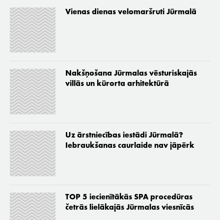
Vienas dienas velomaršruti Jūrmalā
Nakšņošana Jūrmalas vēsturiskajās
villās un kūrorta arhitektūrā
Uz ārstniecības iestādi Jūrmalā?
Iebraukšanas caurlaide nav jāpērk
TOP 5 iecienītākās SPA procedūras
četrās lielākajās Jūrmalas viesnīcās