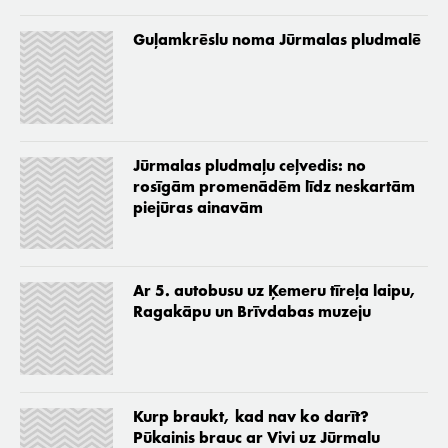
Guļamkrēslu noma Jūrmalas pludmalē
Jūrmalas pludmaļu ceļvedis: no
rosīgām promenādēm līdz neskartām
piejūras ainavām
Ar 5. autobusu uz Ķemeru tīreļa laipu,
Ragakāpu un Brīvdabas muzeju
Kurp braukt, kad nav ko darīt?
Pūkainis brauc ar Vivi uz Jūrmalu