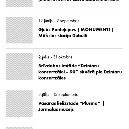
12.jūnijs - 2.septembris
Gļebs Panteļejevs | MONUMENTI |
Mākslas stacija Dubulti
2.jūlijs - 31.oktobris
Brīvdabas izstāde “Dzintaru
koncertzālei – 90” skvērā pie Dzintaru
koncertzāles
3.jūlijs - 13.septembris
Vasaras lielizstāde “Plūsmā” |
Jūrmalas muzejs