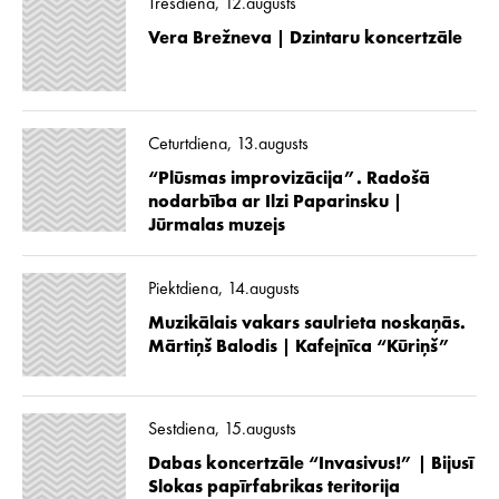
Trešdiena, 12.augusts
Vera Brežneva | Dzintaru koncertzāle
Ceturtdiena, 13.augusts
“Plūsmas improvizācija”. Radošā
nodarbība ar Ilzi Paparinsku |
Jūrmalas muzejs
Piektdiena, 14.augusts
Muzikālais vakars saulrieta noskaņās.
Mārtiņš Balodis | Kafejnīca “Kūriņš”
Sestdiena, 15.augusts
Dabas koncertzāle “Invasivus!” | Bijusī
Slokas papīrfabrikas teritorija