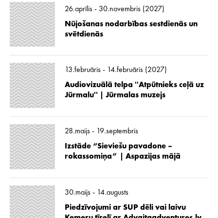
26.aprīlis - 30.novembris (2027)
Nūjošanas nodarbības sestdienās un
svētdienās
13.februāris - 14.februāris (2027)
Audiovizuālā telpa ''Atpūtnieks ceļā uz
Jūrmalu'' | Jūrmalas muzejs
28.maijs - 19.septembris
Izstāde “Sieviešu pavadone –
rokassomiņa” | Aspazijas mājā
30.maijs - 14.augusts
Piedzīvojumi ar SUP dēli vai laivu
Ķemeru tīrelī ar Advaitaadventures.lv