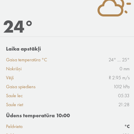
24°
Laika apstākļi
Gaisa temperatūra °C
24° .... 25°
Nokrišņi
0 mm
Vējš
R 2.95 m/s
Gaisa spiediens
1012 hPa
Saule lec
05:33
Saule riet
21:28
Ūdens temperatūra 10:00
Peldvieta
°C