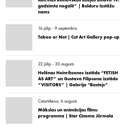
Katrīnas Reinovskas dzejas ainava 19.
gadsimta nogalē” | Bulduru Izstāžu
nams
16.jūlijs - 9.septembris
Taboo or Not | Cut Art Gallery pop-up
22.jūlijs - 30.augusts
Helēnas Heinrihsones izstāde “FETISH
AS ART” un Gustava Filipsona izstāde
“VISITORS” | Galerija “Bastejs”
Ceturtdiena, 6.augusts
Mākslas un animācijas filmu
programma | Star Cinema Jūrmala