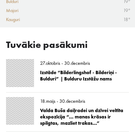
Bulduri
19°
Majori
19°
Kauguri
18°
Tuvākie pasākumi
27.oktobris - 30.decembris
Izstāde “Bilderlingshof - Bilderiņi -
Bulduri” | Bulduru Izstāžu nams
18.maijs - 30.decembris
Valda Buša daiļradei un dzīvei veltīta
ekspozīcija “... manas krāsas ir
spilgtas, mazliet trakas...”