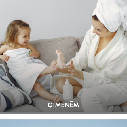
ĢIMENĒM