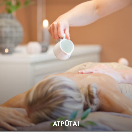
ATPŪTAI