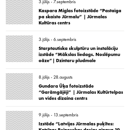
3.jūlijs - 7.septembris
Kaspara Miglas fotoizstāde “Pastaiga
pa skaisto Jūrmalu” | Jūrmalas
Kultūras centrs
3.jūlijs - 6.septembris
Starptautiska skulptūru un instalāciju
izstāde “Mākslas liedags. Noslēpumu
oāze”| Dzintaru pludmale
8.jūlijs - 28.augusts
Gundara Ūķa fotoizstāde
“Garāmgājēji” | Jūrmalas Kultūrtelpas
un vides dizaina centrs
9.jūlijs - 13.septembris
Izstāde “Latvijas Jūrmalas puķītes: