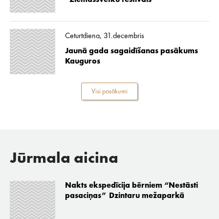
“Ziemassvētku festivāls”
Ceturtdiena, 31.decembris
Jaunā gada sagaidīšanas pasākums
Kauguros
Visi pasākumi
Jūrmala aicina
Nakts ekspedīcija bērniem “Nestāsti
pasaciņas” Dzintaru mežaparkā