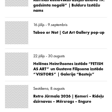
Katrīnas Reinovskas dzejas ainava 19.
gadsimta nogalē” | Bulduru Izstāžu
nams
16.jūlijs - 9.septembris
Taboo or Not | Cut Art Gallery pop-up
22.jūlijs - 30.augusts
Helēnas Heinrihsones izstāde “FETISH
AS ART” un Gustava Filipsona izstāde
“VISITORS” | Galerija “Bastejs”
Sestdiena, 8.augusts
Retro Jūrmala 2026 | Ķemeri – Rideļu
dzirnavas – Mērsrags – Engure