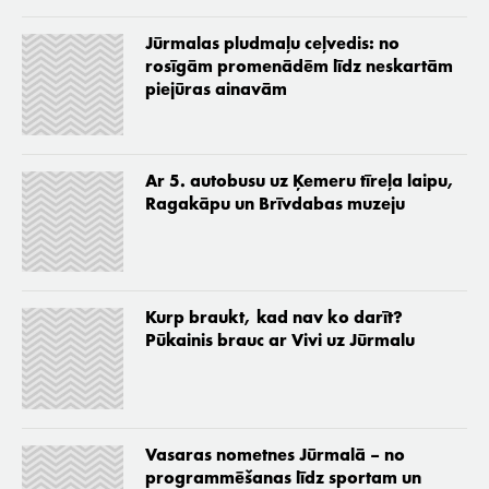
Jūrmalas pludmaļu ceļvedis: no
rosīgām promenādēm līdz neskartām
piejūras ainavām
Ar 5. autobusu uz Ķemeru tīreļa laipu,
Ragakāpu un Brīvdabas muzeju
Kurp braukt, kad nav ko darīt?
Pūkainis brauc ar Vivi uz Jūrmalu
Vasaras nometnes Jūrmalā – no
programmēšanas līdz sportam un