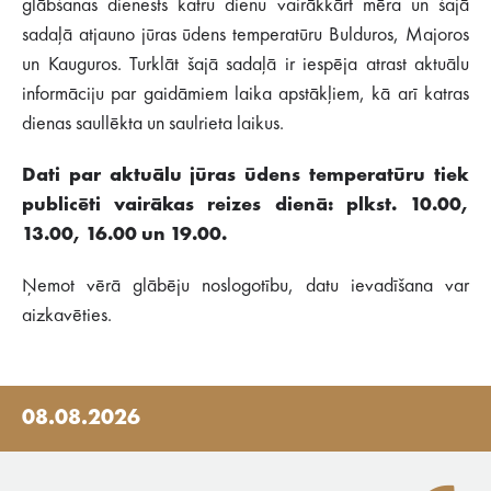
glābšanas dienests katru dienu vairākkārt mēra un šajā
sadaļā atjauno jūras ūdens temperatūru Bulduros, Majoros
un Kauguros. Turklāt šajā sadaļā ir iespēja atrast aktuālu
informāciju par gaidāmiem laika apstākļiem, kā arī katras
dienas saullēkta un saulrieta laikus.
Dati par aktuālu jūras ūdens temperatūru tiek
publicēti vairākas reizes dienā: plkst. 10.00,
13.00, 16.00 un 19.00.
Ņemot vērā glābēju noslogotību, datu ievadīšana var
aizkavēties.
08.08.2026