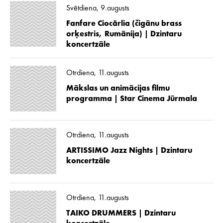
Svētdiena, 9.augusts
Fanfare Ciocărlia (čigānu brass
orķestris, Rumānija) | Dzintaru
koncertzāle
Otrdiena, 11.augusts
Mākslas un animācijas filmu
programma | Star Cinema Jūrmala
Otrdiena, 11.augusts
ARTISSIMO Jazz Nights | Dzintaru
koncertzāle
Otrdiena, 11.augusts
TAIKO DRUMMERS | Dzintaru