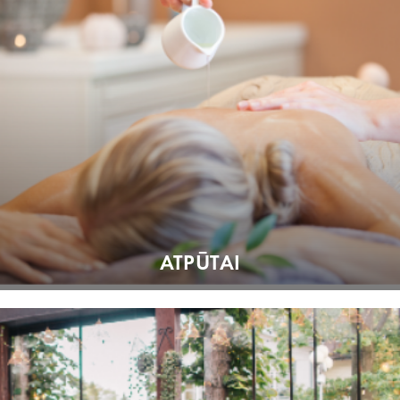
ATPŪTAI