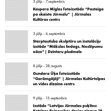
3.jūlijs - 7.septembris
Kaspara Miglas fotoizstāde “Pastaiga
pa skaisto Jūrmalu” | Jūrmalas
Kultūras centrs
3.jūlijs - 6.septembris
Starptautiska skulptūru un instalāciju
izstāde “Mākslas liedags. Noslēpumu
oāze”| Dzintaru pludmale
8.jūlijs - 28.augusts
Gundara Ūķa fotoizstāde
“Garāmgājēji” | Jūrmalas Kultūrtelpas
un vides dizaina centrs
9.jūlijs - 13.septembris
Izstāde “Latvijas Jūrmalas puķītes: