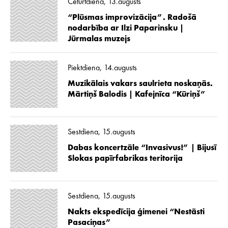
Ceturtdiena, 13.augusts
“Plūsmas improvizācija”. Radošā
nodarbība ar Ilzi Paparinsku |
Jūrmalas muzejs
Piektdiena, 14.augusts
Muzikālais vakars saulrieta noskaņās.
Mārtiņš Balodis | Kafejnīca “Kūriņš”
Sestdiena, 15.augusts
Dabas koncertzāle “Invasivus!” | Bijusī
Slokas papīrfabrikas teritorija
Sestdiena, 15.augusts
Nakts ekspedīcija ģimenei “Nestāsti
Pasaciņas”