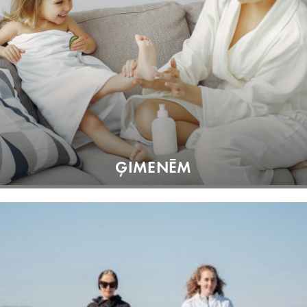
ĢIMENĒM