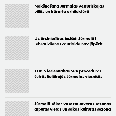
Nakšņošana Jūrmalas vēsturiskajās
villās un kūrorta arhitektūrā
Uz ārstniecības iestādi Jūrmalā?
Iebraukšanas caurlaide nav jāpērk
TOP 5 iecienītākās SPA procedūras
četrās lielākajās Jūrmalas viesnīcās
Jūrmalā sākas vasara: atveras sezonas
atpūtas vietas un sākas kultūras sezona