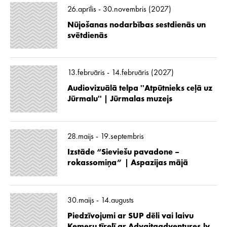
26.aprīlis - 30.novembris (2027)
Nūjošanas nodarbības sestdienās un
svētdienās
13.februāris - 14.februāris (2027)
Audiovizuālā telpa ''Atpūtnieks ceļā uz
Jūrmalu'' | Jūrmalas muzejs
28.maijs - 19.septembris
Izstāde “Sieviešu pavadone –
rokassomiņa” | Aspazijas mājā
30.maijs - 14.augusts
Piedzīvojumi ar SUP dēli vai laivu
Ķemeru tīrelī ar Advaitaadventures.lv