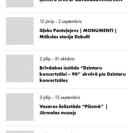
12.jūnijs - 2.septembris
Gļebs Panteļejevs | MONUMENTI |
Mākslas stacija Dubulti
2.jūlijs - 31.oktobris
Brīvdabas izstāde “Dzintaru
koncertzālei – 90” skvērā pie Dzintaru
koncertzāles
3.jūlijs - 13.septembris
Vasaras lielizstāde “Plūsmā” |
Jūrmalas muzejs