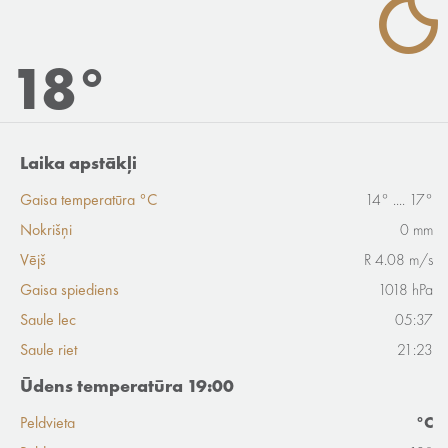
18°
Laika apstākļi
Gaisa temperatūra °C
14° .... 17°
Nokrišņi
0 mm
Vējš
R 4.08 m/s
Gaisa spiediens
1018 hPa
Saule lec
05:37
Saule riet
21:23
Ūdens temperatūra 19:00
Peldvieta
°C