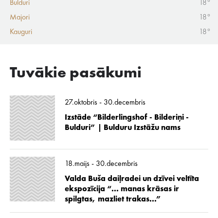
Bulduri
18°
Majori
18°
Kauguri
18°
Tuvākie pasākumi
27.oktobris - 30.decembris
Izstāde “Bilderlingshof - Bilderiņi -
Bulduri” | Bulduru Izstāžu nams
18.maijs - 30.decembris
Valda Buša daiļradei un dzīvei veltīta
ekspozīcija “... manas krāsas ir
spilgtas, mazliet trakas...”