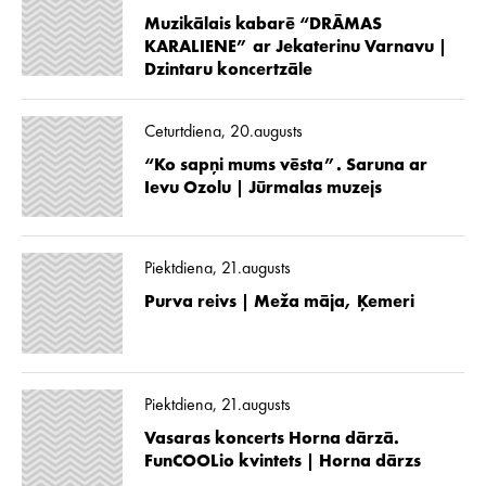
Muzikālais kabarē “DRĀMAS
KARALIENE” ar Jekaterinu Varnavu |
Dzintaru koncertzāle
Ceturtdiena, 20.augusts
“Ko sapņi mums vēsta”. Saruna ar
Ievu Ozolu | Jūrmalas muzejs
Piektdiena, 21.augusts
Purva reivs | Meža māja, Ķemeri
Piektdiena, 21.augusts
Vasaras koncerts Horna dārzā.
FunCOOLio kvintets | Horna dārzs